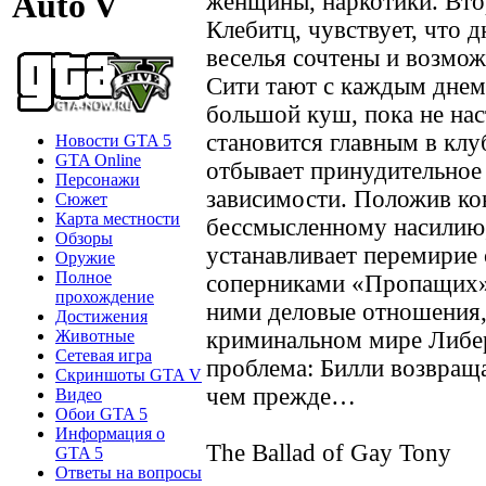
Auto V
женщины, наркотики. Вто
Клебитц, чувствует, что 
веселья сочтены и возмож
Сити тают с каждым днем
большой куш, пока не на
становится главным в клуб
Новости GTA 5
GTA Online
отбывает принудительное 
Персонажи
зависимости. Положив ко
Сюжет
Карта местности
бессмысленному насилию,
Обзоры
устанавливает перемирие
Оружие
Полное
соперниками «Пропащих»,
прохождение
ними деловые отношения,
Достижения
Животные
криминальном мире Либер
Сетевая игра
проблема: Билли возвраща
Скриншоты GTA V
чем прежде…
Видео
Обои GTA 5
Информация о
The Ballad of Gay Tony
GTA 5
Ответы на вопросы