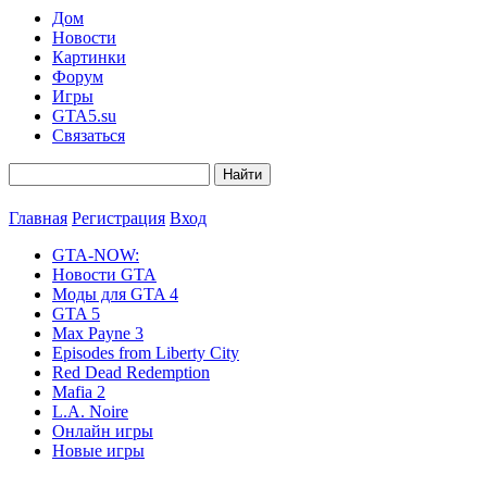
Дом
Новости
Картинки
Форум
Игры
GTA5.su
Связаться
Главная
Регистрация
Вход
GTA-NOW:
Новости GTA
Моды для GTA 4
GTA 5
Max Payne 3
Episodes from Liberty City
Red Dead Redemption
Mafia 2
L.A. Noire
Онлайн игры
Новые игры