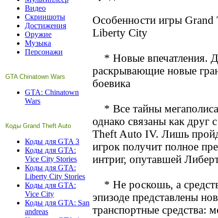
Видео
Скриншоты
Особенности игры Grand T
Достижения
Liberty City
Оружие
Музыка
Персонажи
* Новые впечатления. Д
раскрывающие новые гран
GTA Chinatown Wars
боевика
GTA: Chinatown
Wars
* Все тайны мегаполиса.
однако связаны как друг 
Коды Grand Theft Auto
Theft Auto IV. Лишь прой
Коды для GTA 3
игрок получит полное пре
Коды для GTA:
интриг, опутавшей Либер
Vice City Stories
Коды для GTA:
Liberty City Stories
* Не роскошь, а средст
Коды для GTA:
Vice City
эпизоде представлены но
Коды для GTA: San
транспортные средства: 
andreas