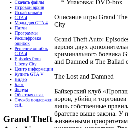
* Упаковка: DVD-box
Скачать файлы
Игровой архив
Играй онлайн
Описание игры Grand Theft
GTA 4
Моды для GTA 4
City
Патчи
Программы
Расшифровка
Grand Theft Auto: Episodes
ошибок
версия двух дополнитель
Решение ошибок
криминального боевика Gr
GTA 4
Episodes from
and Damned и The Ballad 
Liberty City
Центр информации
Купить GTA V
The Lost and Damned
Видео
Блог
Форум
Байкерский клуб «Пропащ
Обратная связь
воров, убийц и торговце
Служба поддержки
сай...
лишь собственные правила
братстве выше закона. У 
Grand Theft
жизненными приоритетами