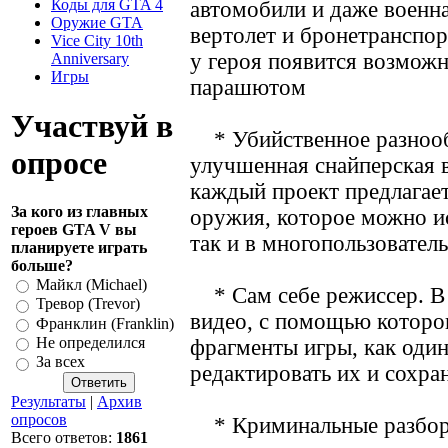
Коды для GTA 4
автомобили и даже военна
Оружие GTA
вертолет и бронетранспор
Vice City 10th
у героя появится возмож
Anniversary
Игры
парашютом
Участвуй в
* Убийственное разнообр
опросе
улучшенная снайперская 
каждый проект предлагае
За кого из главных
оружия, которое можно ис
героев GTA V вы
так и в многопользовател
планируете играть
больше?
Майкл (Michael)
* Сам себе режиссер. В 
Тревор (Trevor)
видео, с помощью которо
Франклин (Franklin)
Не определился
фрагменты игры, как один
За всех
редактировать их и сохр
Результаты
|
Архив
опросов
* Криминальные разборк
Всего ответов:
1861