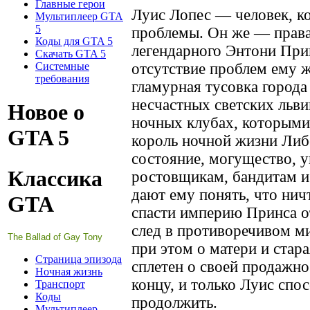
Главные герои
Луис Лопес — человек, к
Мультиплеер GTA
5
проблемы. Он же — права
Коды для GTA 5
легендарного Энтони Прин
Скачать GTA 5
Системные
отсутствие проблем ему ж
требования
гламурная тусовка города
несчастных светских льв
Новое о
ночных клубах, которыми
GTA 5
король ночной жизни Либе
состояние, могущество, 
Классика
ростовщикам, бандитам и
дают ему понять, что нич
GTA
спасти империю Принса о
след в противоречивом ми
The Ballad of Gay Tony
при этом о матери и стара
Страница эпизода
сплетен о своей продажно
Ночная жизнь
концу, и только Луис спос
Транспорт
Коды
продолжить.
Мультиплеер