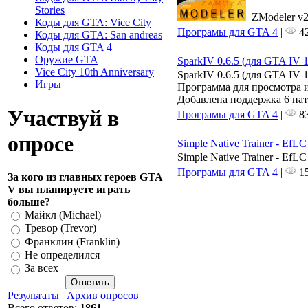
Stories
ZModeler v2
Коды для GTA: Vice City
Програмы для GTA 4
|
42
Коды для GTA: San andreas
Коды для GTA 4
Оружие GTA
SparkIV 0.6.5 (для GTA IV 1.
Vice City 10th Anniversary
SparkIV 0.6.5 (для GTA IV 1.
Игры
Программа для просмотра 
Добавлена поддержка 6 пат
Участвуй в
Програмы для GTA 4
|
83
опросе
Simple Native Trainer - EfLC
Simple Native Trainer - EfLC
Програмы для GTA 4
|
15
За кого из главных героев GTA
V вы планируете играть
больше?
Майкл (Michael)
Тревор (Trevor)
Франклин (Franklin)
Не определился
За всех
Результаты
|
Архив опросов
Всего ответов:
1861