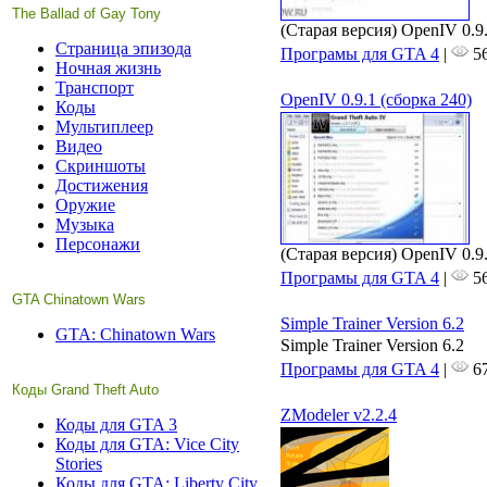
The Ballad of Gay Tony
(Старая версия) OpenIV 0.9
Страница эпизода
Програмы для GTA 4
|
56
Ночная жизнь
Транспорт
OpenIV 0.9.1 (сборка 240)
Коды
Мультиплеер
Видео
Скриншоты
Достижения
Оружие
Музыка
Персонажи
(Старая версия) OpenIV 0.9.
Програмы для GTA 4
|
56
GTA Chinatown Wars
Simple Trainer Version 6.2
GTA: Chinatown Wars
Simple Trainer Version 6.2
Програмы для GTA 4
|
67
Коды Grand Theft Auto
ZModeler v2.2.4
Коды для GTA 3
Коды для GTA: Vice City
Stories
Коды для GTA: Liberty City