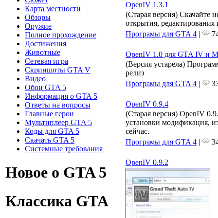
OpenIV 1.3.1
Карта местности
(Старая версия) Скачайте 
Обзоры
открытия, редактирования
Оружие
Програмы для GTA 4
|
74
Полное прохождение
Достижения
Животные
OpenIV 1.0 для GTA IV и M
Сетевая игра
(Версия устарела) Програм
Скриншоты GTA V
релиз
Видео
Програмы для GTA 4
|
33
Обои GTA 5
Информация о GTA 5
OpenIV 0.9.4
Ответы на вопросы
Главные герои
(Старая версия) OpenIV 0.
Мультиплеер GTA 5
установки модификация, и
Коды для GTA 5
сейчас.
Скачать GTA 5
Програмы для GTA 4
|
34
Системные требования
OpenIV 0.9.2
Новое о GTA 5
Классика GTA