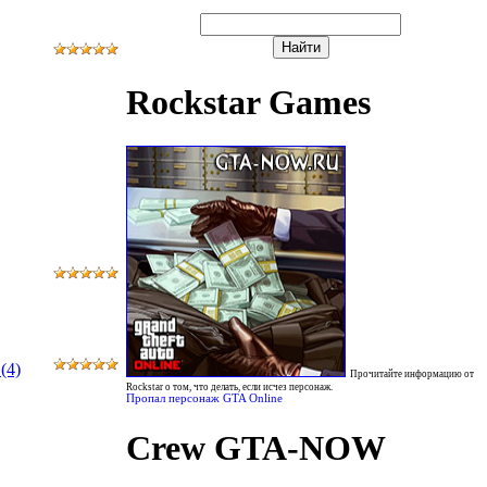
Rockstar Games
(4)
Прочитайте информацию от
Rockstar о том, что делать, если исчез персонаж.
Пропал персонаж GTA Online
Crew GTA-NOW