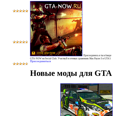
Присоединись и ты к банде
GTA-NOW на Social Club. Участвуй в сетевых сражениях Max Payne 3 и GTA 5
Присоединиться
Новые моды для GTA