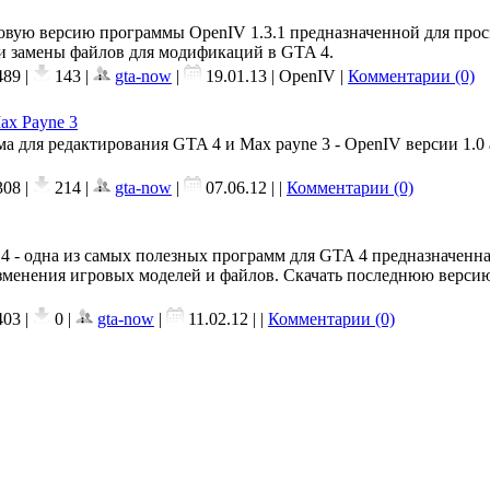
новую версию программы OpenIV 1.3.1 предназначенной для прос
 и замены файлов для модификаций в GTA 4.
89 |
143 |
gta-now
|
19.01.13
| OpenIV |
Комментарии (0)
ax Payne 3
ма для редактирования GTA 4 и Max payne 3 - OpenIV версии 1.0
08 |
214 |
gta-now
|
07.06.12
| |
Комментарии (0)
9.4 - одна из самых полезных программ для GTA 4 предназначенна
зменения игровых моделей и файлов. Скачать последнюю верси
03 |
0 |
gta-now
|
11.02.12
| |
Комментарии (0)