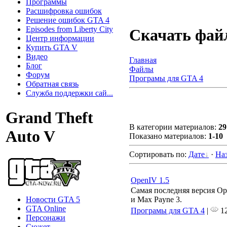
Программы
Расшифровка ошибок
Решение ошибок GTA 4
Episodes from Liberty City
Скачать фа
Центр информации
Купить GTA V
Видео
Главная
Блог
Файлы
Форум
Програмы для GTA 4
Обратная связь
Служба поддержки сай...
Grand Theft
В категории материалов
:
29
Auto V
Показано материалов
:
1-10
Сортировать по
:
Дате
·
На
OpenIV 1.5
Самая последняя версия Op
Новости GTA 5
и Max Payne 3.
GTA Online
Програмы для GTA 4
|
12
Персонажи
Сюжет