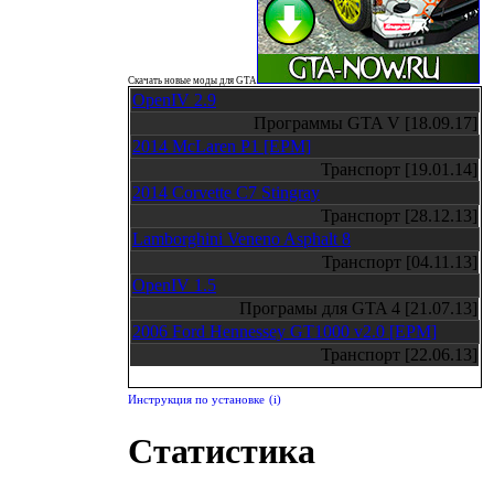
Скачать новые моды для GTA
OpenIV 2.9
Программы GTA V [18.09.17]
2014 McLaren P1 [EPM]
Транспорт [19.01.14]
2014 Corvette C7 Stingray
Транспорт [28.12.13]
Lamborghini Veneno Asphalt 8
Транспорт [04.11.13]
OpenIV 1.5
Програмы для GTA 4 [21.07.13]
2006 Ford Hennessey GT1000 v2.0 [EPM]
Транспорт [22.06.13]
Инструкция по установке
(i)
Статистика