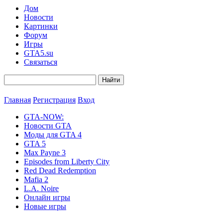
Дом
Новости
Картинки
Форум
Игры
GTA5.su
Связаться
Главная
Регистрация
Вход
GTA-NOW:
Новости GTA
Моды для GTA 4
GTA 5
Max Payne 3
Episodes from Liberty City
Red Dead Redemption
Mafia 2
L.A. Noire
Онлайн игры
Новые игры