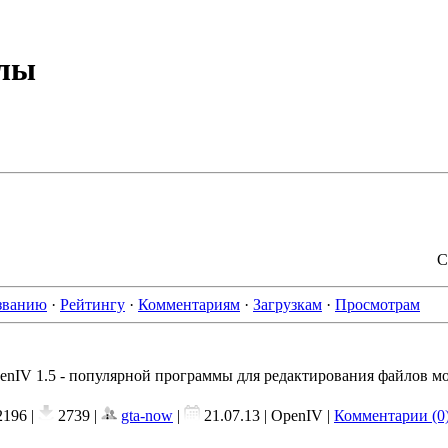
йлы
С
званию
·
Рейтингу
·
Комментариям
·
Загрузкам
·
Просмотрам
enIV 1.5 - популярной программы для редактирования файлов м
196 |
2739 |
gta-now
|
21.07.13
| OpenIV |
Комментарии (0