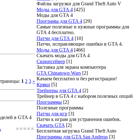
Файлы загрузки для Grand Theft Auto V
Моды для GTA 4
[425]
Моды для GTA 4
Програмы для GTA 4
[29]
Самые полезные и нужные программы для
GTA 4 бесплатно.
Патчи для GTA 4
[10]
Патчи, исправляющие ошибки в GTA 4.
Моды для GTA 4
[466]
Скачать моды для GTA 4
Скринсейвер
[1]
Заставка для экрана компьютера
GTA Chinatown Wars
[2]
Качаем бесплатно и без регистрации!
траницы
:
1
2
3
»
Кряки
[5]
Трейнеры для GTA 4
[2]
Трейнер в GTA 4 с набором полезных опций
Программы
[2]
Полезные программы
Патчи для игр
[3]
оделей в GTA 4
Патчи к играм для устранения ошибок.
Скачать GTA
[2]
)
Бесплатная загрузка Grand Theft Auto
Программы для GTA San Andreas
[3]