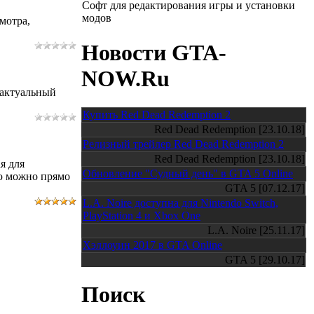
Софт для редактирования игры и установки
модов
мотра,
Новости GTA-
NOW.Ru
 актуальный
Купить Red Dead Redemption 2
Red Dead Redemption [23.10.18]
Релизный трейлер Red Dead Redemption 2
Red Dead Redemption [23.10.18]
я для
Обновление "Судный день" в GTA 5 Online
ю можно прямо
GTA 5 [07.12.17]
L.A. Noire доступна для Nintendo Switch,
PlayStation 4 и Xbox One
L.A. Noire [25.11.17]
Хэллоуин 2017 в GTA Online
GTA 5 [29.10.17]
Поиск