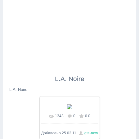
L.A. Noire
L.A. Noire
1343
0
0.0
В реальном размере
1280x720
/ 347.8Kb
Добавлено
25.02.11
gta-now