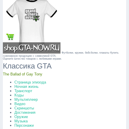
Футболки, кружки, бейсболки, плакаты
Купить
сувенирную продукцию с символикой GTA.
Оцените качество товаров с любимыми играми.
Классика GTA
The Ballad of Gay Tony
Страница эпизода
Ночная жизнь
Транспорт
Коды
Мультиплеер
Видео
Скриншоты
Достижения
Оружие
Музыка
Персонажи