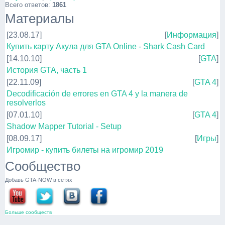
Всего ответов:
1861
Материалы
[23.08.17]
[
Информация
]
Купить карту Акула для GTA Online - Shark Cash Card
[14.10.10]
[
GTA
]
История GTA, часть 1
[22.11.09]
[
GTA 4
]
Decodificación de errores en GTA 4 y la manera de
resolverlos
[07.01.10]
[
GTA 4
]
Shadow Mapper Tutorial - Setup
[08.09.17]
[
Игры
]
Игромир - купить билеты на игромир 2019
Сообщество
Добавь GTA-NOW в сетях
Больше сообществ