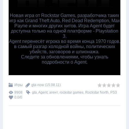
Новая игра от Rockstar Games, разработчика таких
игр как Grand Theft Auto, Red Dead Redemption, Max
Payne и многих других хитов. Игра Agent будет
доступна только на одной платформе - Playstation
3.
Agent перенесёт игрока во время конца 1970 годов,
в самый разгар холодной войны, политических
убийств, заговоров и шпионажа.
Следите за обновлениями, чтобы узнать
подробности о Agent.
Игры
gta-now
(15.08.11)
9908
gta
,
Agent
,
агент
,
rockstar games
,
Rockstar North
,
PS3
0.0
/
0