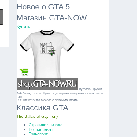
Новое о GTA 5
Магазин GTA-NOW
Купить
Футболки, кружки,
бейсболки, плакаты
Купить сувенирную продукцию с символикой
GTA.
Оцените качество товаров с любимыми играми.
Классика GTA
The Ballad of Gay Tony
Страница эпизода
Ночная жизнь
Транспорт