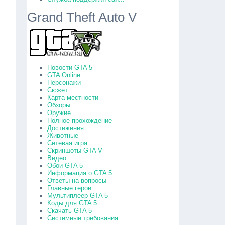
Grand Theft Auto V
Новости GTA 5
GTA Online
Персонажи
Сюжет
Карта местности
Обзоры
Оружие
Полное прохождение
Достижения
Животные
Сетевая игра
Скриншоты GTA V
Видео
Обои GTA 5
Информация о GTA 5
Ответы на вопросы
Главные герои
Мультиплеер GTA 5
Коды для GTA 5
Скачать GTA 5
Системные требования