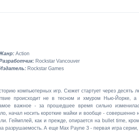
Жанр:
Action
Разработчик:
Rockstar Vancouver
Издатель:
Rockstar Games
торию компьютерных игр. Сюжет стартует через десять л
ствие происходит не в тесном и хмуром Нью-Йорке, а
амое важное - за прошедшее время сильно изменила
оло, начал носить короткие майки и вообще - совершенно 
и. Геймплей, как и прежде, опирается на bullet time, кро
на разрушаемость. А еще Max Payne 3 - первая игра серии,