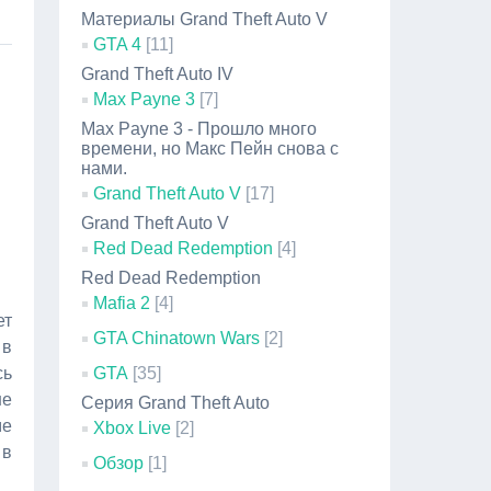
Материалы Grand Theft Auto V
GTA 4
[11]
Grand Theft Auto IV
Max Payne 3
[7]
Max Payne 3 - Прошло много
времени, но Макс Пейн снова с
нами.
Grand Theft Auto V
[17]
Grand Theft Auto V
Red Dead Redemption
[4]
Red Dead Redemption
Mafia 2
[4]
ет
GTA Chinatown Wars
[2]
 в
сь
GTA
[35]
не
Серия Grand Theft Auto
ме
Xbox Live
[2]
 в
Обзор
[1]