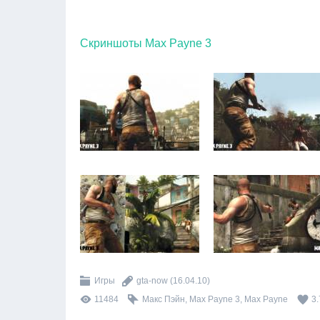
Скриншоты Max Payne 3
Игры
gta-now
(16.04.10)
11484
Макс Пэйн
,
Max Payne 3
,
Max Payne
3.