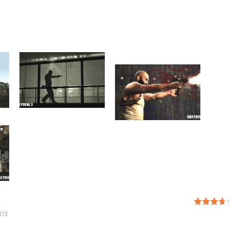
7
/
3