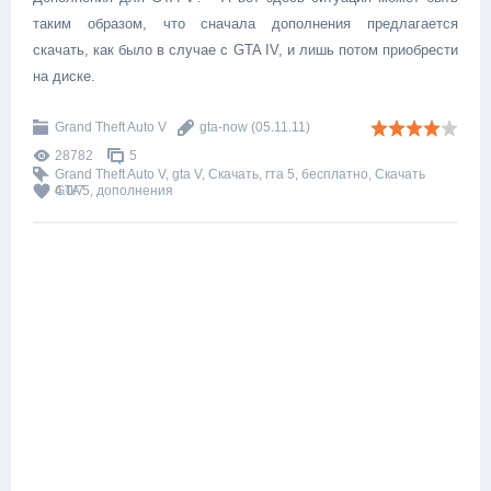
таким образом, что сначала дополнения предлагается
скачать, как было в случае с GTA IV, и лишь потом приобрести
на диске.
Grand Theft Auto V
gta-now
(05.11.11)
28782
5
Grand Theft Auto V
,
gta V
,
Скачать
,
гта 5
,
бесплатно
,
Скачать
GTA 5
4.0
/
7
,
дополнения