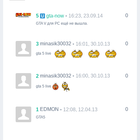
0
5
gta-now
• 16:23, 23.09.14
GTA V для PC ещё не вышла.
minasik30032
0
3
• 16:01, 30.10.13
gta 5 live
minasik30032
0
2
• 16:00, 30.10.13
gta 5 live
EDMON
0
1
• 12:08, 12.04.13
GTA5