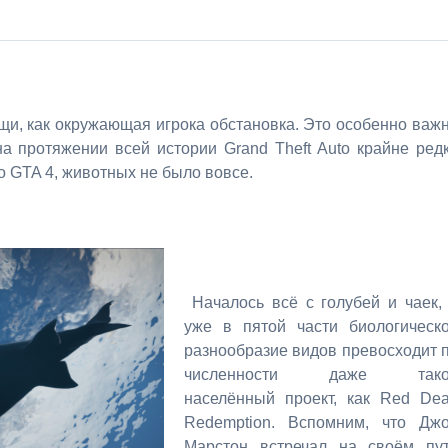
и, как окружающая игрока обстановка. Это особенно важ
а протяжении всей истории Grand Theft Auto крайне ред
о GTA 4, животных не было вовсе.
Началось всё с голубей и чаек,
уже в пятой части биологическ
разнообразие видов превосходит 
численности даже тако
населённый проект, как Red De
Redemption. Вспомним, что Дж
Марстон встречал на своём пу