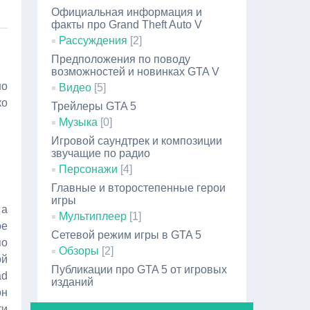
Официальная информация и
факты про Grand Theft Auto V
Рассуждения
[2]
Предположения по поводу
возможностей и новинках GTA V
но
Видео
[5]
ко
Трейлеры GTA 5
Музыка
[0]
Игровой саундтрек и композиции
звучащие по радио
Персонажи
[4]
Главные и второстепенные герои
игры
 а
Мультиплеер
[1]
ое
Сетевой режим игры в GTA 5
по
Обзоры
[2]
й
Публикации про GTA 5 от игровых
ad
изданий
он
ти