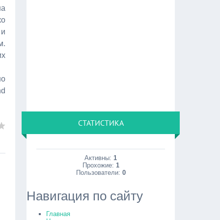
на
о
 и
м.
их
но
nd
СТАТИСТИКА
Активны:
1
Прохожие:
1
Пользователи:
0
Навигация по сайту
Главная