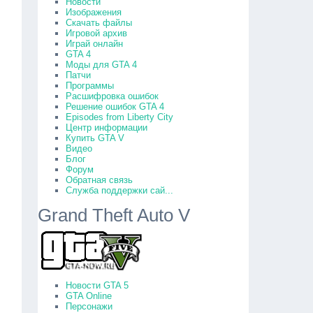
Новости
Изображения
Скачать файлы
Игровой архив
Играй онлайн
GTA 4
Моды для GTA 4
Патчи
Программы
Расшифровка ошибок
Решение ошибок GTA 4
Episodes from Liberty City
Центр информации
Купить GTA V
Видео
Блог
Форум
Обратная связь
Служба поддержки сай...
Grand Theft Auto V
Новости GTA 5
GTA Online
Персонажи