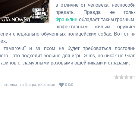
в отличие от человека, неспособ
предать. Правда не тольк
Франклин
обладает таким грозным
эффективным живым оружие
ении специально обученных полицейских собак. Вот от н
их.
 тамагочи" и за псом не будет требоваться постоян
го - это подходит больше для игры Sims, но никак не Gra
магазинов с гламурными розовыми ошейниками и стразами.
,
питомцы
,
гта 5
,
игра
,
животные
0.0
/
0