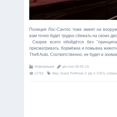
Полиция Лос-Сантос тоже имеет на вооруж
вам точно будет трудно сбежать на своих дво
Скорее всего обойдётся без "принципа
присматривать. Кормёжка и помывка животно
Theft Auto. Соответственно, не будет и зоо
Информация
gta-now
(30.05.13)
12762
Мир
,
Grand Theft Auto V
,
gta V
,
GTA 5
,
собака