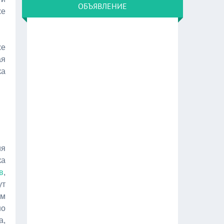
ОБЪЯВЛЕНИЕ
же
же
ая
ка
я
ка
в
,
ут
ым
но
а,