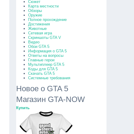
Сюжет
Карта местности
Обзоры
Оружие
Полное прохождение
Достижения
Животные
Сетевая игра
Скриншоты GTA V
Видео
Обои GTA 5
Информация о GTA 5
Ответы на вопросы
Главные герои
Мультиплеер GTA 5
Коды для GTA 5
Скачать GTA 5
Системные требования
Новое о GTA 5
Магазин GTA-NOW
Купить