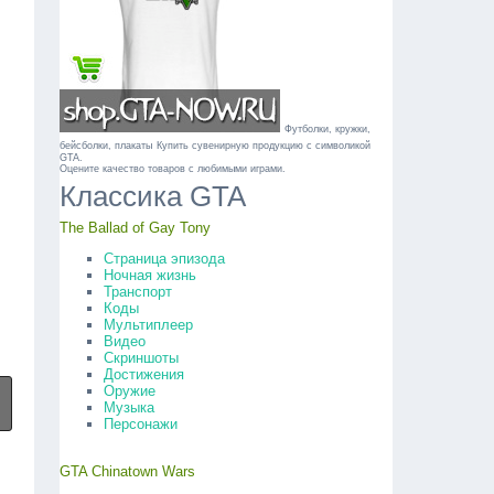
Футболки, кружки,
бейсболки, плакаты
Купить сувенирную продукцию с символикой
GTA.
Оцените качество товаров с любимыми играми.
Классика GTA
The Ballad of Gay Tony
Страница эпизода
Ночная жизнь
Транспорт
Коды
Мультиплеер
Видео
Скриншоты
Достижения
Оружие
Музыка
Персонажи
GTA Chinatown Wars