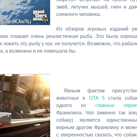
змей, летучих мышей, гиен и да
снежного человека.
Из обзоров игровых изданий у
реках плавает очень реалистичная рыба. Это была хорош
м ловить эту рыбу у нас не получится. Возможно, что рабал
на, а возможно и не помешала бы.
Явным фактом присутстви
животных в
GTA 5
стала соба
одного из
главных герое
Франклина. Чоп (именно так зов
собаку) является единственн
верным другом Франклину и мож
с уверенностью сказать, что собак