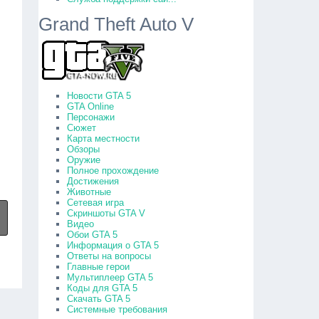
Grand Theft Auto V
Новости GTA 5
GTA Online
Персонажи
Сюжет
Карта местности
Обзоры
Оружие
Полное прохождение
Достижения
Животные
Сетевая игра
Скриншоты GTA V
Видео
Обои GTA 5
Информация о GTA 5
Ответы на вопросы
Главные герои
Мультиплеер GTA 5
Коды для GTA 5
Скачать GTA 5
Системные требования