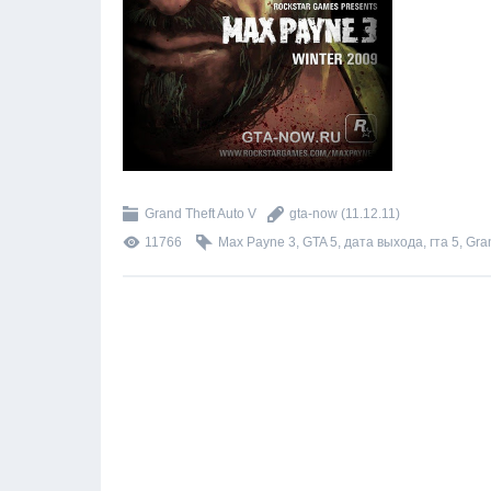
Grand Theft Auto V
gta-now
(11.12.11)
11766
Max Payne 3
,
GTA 5
,
дата выхода
,
гта 5
,
Gran