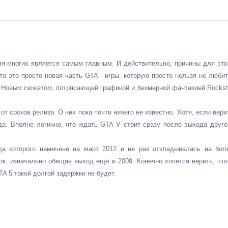
я многих является самым главным. И действительно, причины для это
то это просто новая часть GTA - игры, которую просто нельзя не любит
o? Новым сюжетом, потрясающей графикой и безмерной фантазией Rockst
от сроков релиза. О них пока почти ничего не известно. Хотя, если вери
а. Вполне логично, что ждать GTA V стоит сразу после выхода друго
да которого намечена на март 2012 и не раз откладывалась на бол
ок, изначально обещав выход ещё в 2009. Конечно хочется верить, что
TA 5 такой долгой задержки не будет.