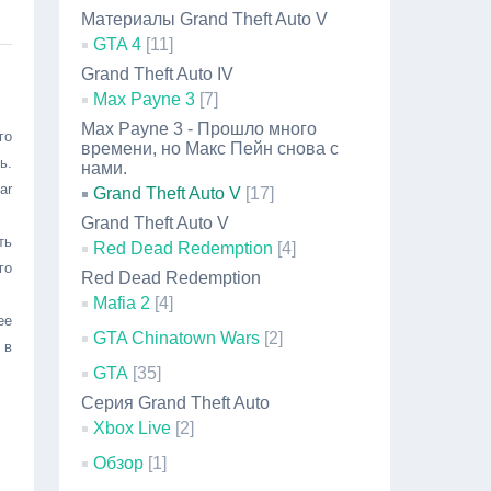
Материалы Grand Theft Auto V
GTA 4
[11]
Grand Theft Auto IV
Max Payne 3
[7]
Max Payne 3 - Прошло много
го
времени, но Макс Пейн снова с
ь.
нами.
ar
Grand Theft Auto V
[17]
Grand Theft Auto V
ть
Red Dead Redemption
[4]
го
Red Dead Redemption
Mafia 2
[4]
ее
GTA Chinatown Wars
[2]
 в
GTA
[35]
Серия Grand Theft Auto
Xbox Live
[2]
Обзор
[1]