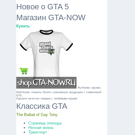
Новое о GTA 5
Магазин GTA-NOW
Купить
Футболки, кружки,
бейсболки, плакаты
Купить сувенирную продукцию с символикой
GTA.
Оцените качество товаров с любимыми играми.
Классика GTA
The Ballad of Gay Tony
Страница эпизода
Ночная жизнь
Транспорт