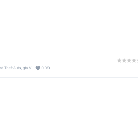
d Theft Auto
,
gta V
0.0
/
0