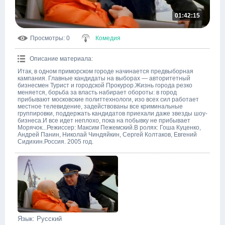
01:42:15
Просмотры
: 0
Комедия
Описание материала
:
Итак, в одном приморском городе начинается предвыборная
кампания. Главные кандидаты на выборах — авторитетный
бизнесмен Турист и городской Прокурор.Жизнь города резко
меняется, борьба за власть набирает обороты: в город
прибывают московские политтехнологи, изо всех сил работает
местное телевидение, задействованы все криминальные
группировки, поддержать кандидатов приехали даже звезды шоу-
бизнеса.И все идет неплохо, пока на побывку не прибывает
Морячок...Режиссер: Максим Пежемский.В ролях: Гоша Куценко,
Андрей Панин, Николай Чиндяйкин, Сергей Колтаков, Евгений
Сидихин.Россия. 2005 год.
Язык
: Русский