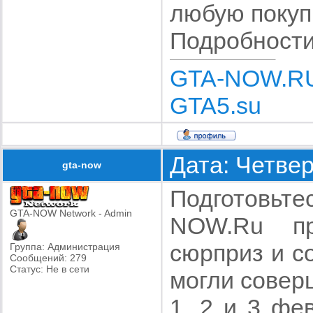
любую покуп
Подробности
GTA-NOW.R
GTA5.su
Дата: Четвер
gta-now
Подготовьт
GTA-NOW Network - Admin
NOW.Ru пр
сюрприз и с
Группа: Администрация
Сообщений:
279
Статус:
Не в сети
могли совер
1, 2 и 3 фе