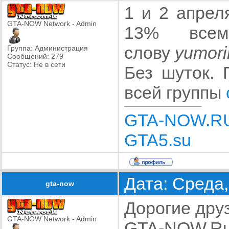
1 и 2 апрел
GTA-NOW Network - Admin
13% всем
слову
yumor
Группа: Администрация
Сообщений:
279
Статус:
Не в сети
Без шуток. 
всей группы
GTA-NOW.R
GTA5.su
Дата: Среда,
gta-now
Дорогие друз
GTA-NOW Network - Admin
GTA-NOW.