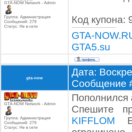
GTA-NOW Network - Admin
Код купона:
Группа: Администрация
Сообщений:
279
Статус:
Не в сети
GTA-NOW.R
GTA5.su
Дата: Воскре
gta-now
Сообщение 
Пополнился 
GTA-NOW Network - Admin
Спешите пр
KIFFLOM
Ep
Группа: Администрация
Сообщений:
279
Статус:
Не в сети