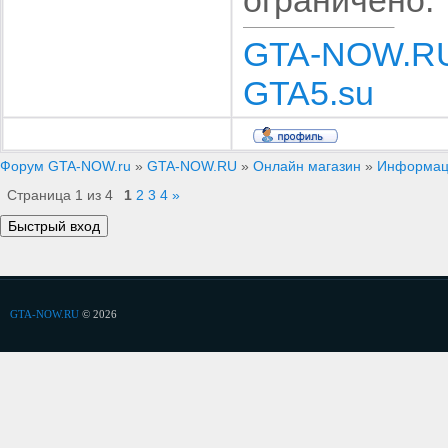
ограничено.
GTA-NOW.R
GTA5.su
Форум GTA-NOW.ru
»
GTA-NOW.RU
»
Онлайн магазин
»
Информаци
Страница
1
из
4
1
2
3
4
»
GTA-NOW.RU
© 2026