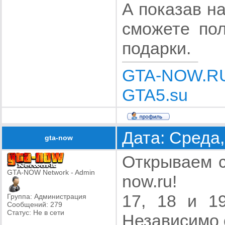
А показав н
сможете пол
подарки.
GTA-NOW.R
GTA5.su
Дата: Среда,
gta-now
Открываем с
GTA-NOW Network - Admin
now.ru!
17, 18 и 1
Группа: Администрация
Сообщений:
279
Статус:
Не в сети
Независимо 