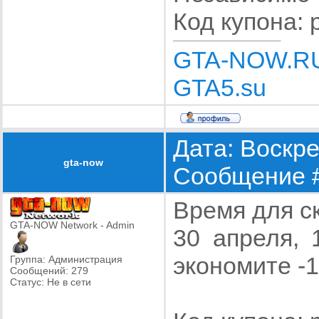
Код купона: p
GTA-NOW.R
GTA5.su
Дата: Воскре
gta-now
Сообщение 
Время для с
GTA-NOW Network - Admin
30 апреля, 
экономите -
Группа: Администрация
Сообщений:
279
Статус:
Не в сети