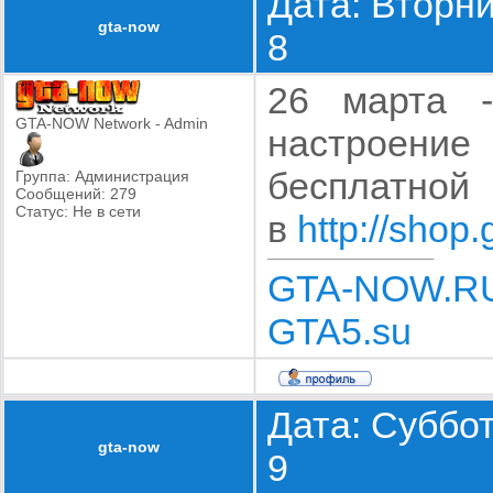
Дата: Вторни
gta-now
8
26 марта 
GTA-NOW Network - Admin
настроени
бесплат
Группа: Администрация
Сообщений:
279
Статус:
Не в сети
в
http://shop.
GTA-NOW.R
GTA5.su
Дата: Суббот
gta-now
9