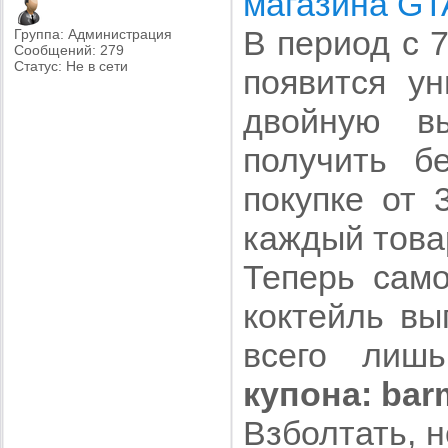
магазина G
В период с 
Группа: Администрация
Сообщений:
279
Статус:
Не в сети
появится ун
двойную в
получить б
покупке от 
каждый това
Теперь само
коктейль вы
всего лиш
купона: ba
Взболтать, 