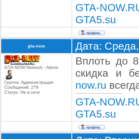
GTA-NOW.R
GTA5.su
Дата: Среда,
gta-now
Вплоть до 8
GTA-NOW Network - Admin
скидка и б
now.ru
всегда
Группа: Администрация
Сообщений:
279
Статус:
Не в сети
GTA-NOW.R
GTA5.su