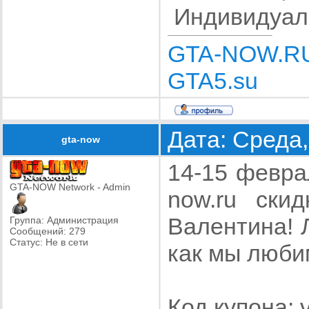
Индивидуал
GTA-NOW.R
GTA5.su
Дата: Среда,
gta-now
14-15 февра
GTA-NOW Network - Admin
now.ru ски
Валентина! 
Группа: Администрация
Сообщений:
279
Статус:
Не в сети
как мы люби
Код купона: 