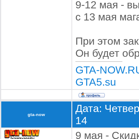
9-12 мая - в
с 13 мая ма
При этом за
Он будет обр
GTA-NOW.R
GTA5.su
Дата: Четвер
gta-now
14
9 мая - Скид