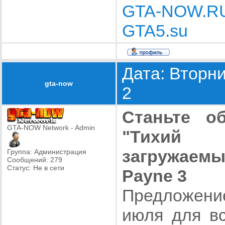
GTA-NOW.R
GTA5.su
Дата: Вторни
gta-now
2
Станьте о
GTA-NOW Network - Admin
"Тихий у
загружаем
Группа: Администрация
Сообщений:
279
Статус:
Не в сети
Payne 3
Предложени
июля для вс