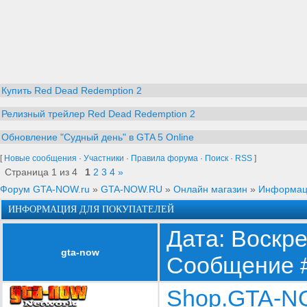
Купить Red Dead Redemption 2
Релизный трейлер Red Dead Redemption 2
Обновление "Судный день" в GTA 5 Online
[
Новые сообщения
·
Участники
·
Правила форума
·
Поиск
·
RSS
]
Страница
1
из
4
1
2
3
4
»
Форум GTA-NOW.ru
»
GTA-NOW.RU
»
Онлайн магазин
»
Информаци
ИНФОРМАЦИЯ ДЛЯ ПОКУПАТЕЛЕЙ
Дата: Воскре
gta-now
Сообщение 
Shop.GTA-