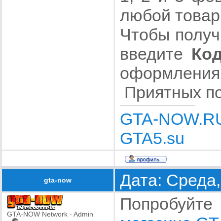
любой товар
Чтобы получ
введите
Код
оформления 
Приятных по
GTA-NOW.R
GTA5.su
Дата: Среда,
gta-now
Попробуйт
GTA-NOW Network - Admin