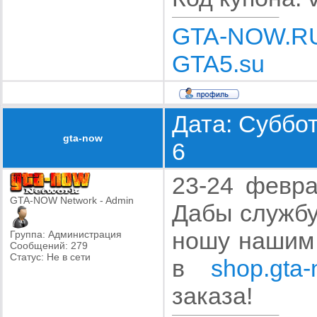
GTA-NOW.R
GTA5.su
Дата: Суббот
gta-now
6
23-24 февра
GTA-NOW Network - Admin
Дабы службу
ношу нашим 
Группа: Администрация
Сообщений:
279
Статус:
Не в сети
в
shop.gta-
заказа!