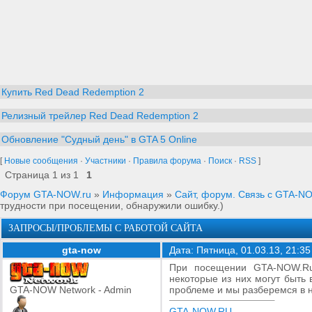
Купить Red Dead Redemption 2
Релизный трейлер Red Dead Redemption 2
Обновление "Судный день" в GTA 5 Online
[
Новые сообщения
·
Участники
·
Правила форума
·
Поиск
·
RSS
]
Страница
1
из
1
1
Форум GTA-NOW.ru
»
Информация
»
Сайт, форум. Связь с GTA-N
трудности при посещении, обнаружили ошибку.)
ЗАПРОСЫ/ПРОБЛЕМЫ С РАБОТОЙ САЙТА
gta-now
Дата: Пятница, 01.03.13, 21:3
При посещении GTA-NOW.Ru 
некоторые из них могут быть
GTA-NOW Network - Admin
проблеме и мы разберемся в 
GTA-NOW.RU