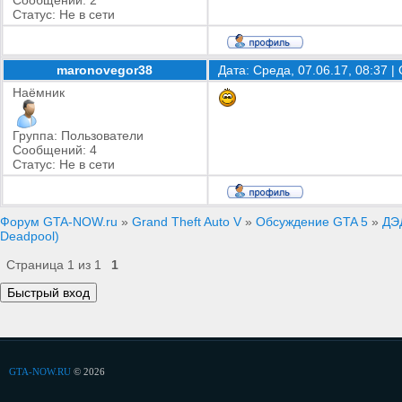
Сообщений:
2
Статус:
Не в сети
maronovegor38
Дата: Среда, 07.06.17, 08:37 
Наёмник
Группа: Пользователи
Сообщений:
4
Статус:
Не в сети
Форум GTA-NOW.ru
»
Grand Theft Auto V
»
Обсуждение GTA 5
»
ДЭ
Deadpool)
Страница
1
из
1
1
GTA-NOW.RU
© 2026