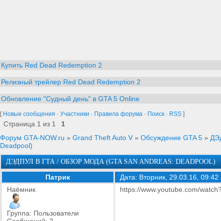
Купить Red Dead Redemption 2
Релизный трейлер Red Dead Redemption 2
Обновление "Судный день" в GTA 5 Online
[
Новые сообщения
·
Участники
·
Правила форума
·
Поиск
·
RSS
]
Страница
1
из
1
1
Форум GTA-NOW.ru
»
Grand Theft Auto V
»
Обсуждение GTA 5
»
ДЭ
Deadpool)
ДЭДПУЛ В ГТА / ОБЗОР МОДА (GTA SAN ANDREAS: DEADPOOL)
Патрик
Дата: Вторник, 29.03.16, 09:4
Наёмник
https://www.youtube.com/wat
Группа: Пользователи