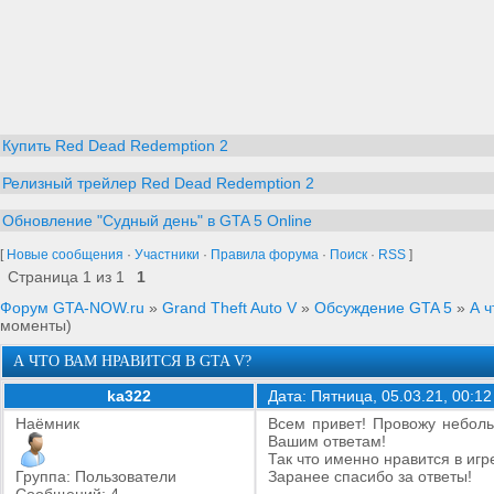
Купить Red Dead Redemption 2
Релизный трейлер Red Dead Redemption 2
Обновление "Судный день" в GTA 5 Online
[
Новые сообщения
·
Участники
·
Правила форума
·
Поиск
·
RSS
]
Страница
1
из
1
1
Форум GTA-NOW.ru
»
Grand Theft Auto V
»
Обсуждение GTA 5
»
А ч
моменты)
А ЧТО ВАМ НРАВИТСЯ В GTA V?
ka322
Дата: Пятница, 05.03.21, 00:1
Наёмник
Всем привет! Провожу неболь
Вашим ответам!
Так что именно нравится в и
Группа: Пользователи
Заранее спасибо за ответы!