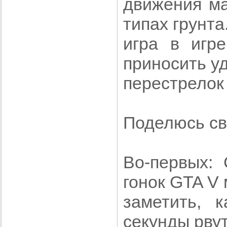
движения ма
типах грунта
игра в игре
приносить у
перестрелок 
Поделюсь св
Во-первых: 
гонок GTA V 
заметить, 
секунды рву