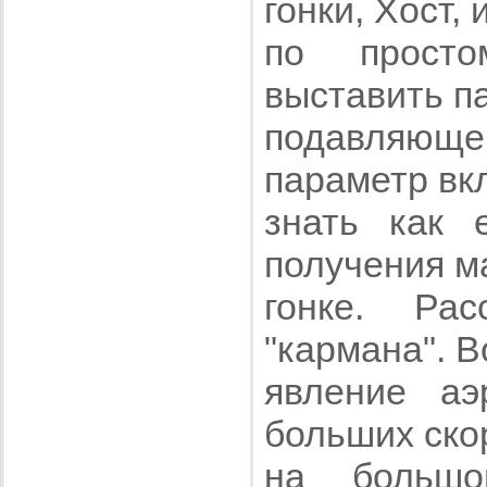
гонки, Хост, 
по просто
выставить п
подавляющ
параметр вк
знать как 
получения м
гонке. Ра
"кармана". В
явление аэ
больших скор
на большо