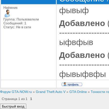
Наёмник
фывыф
Группа: Пользователи
Добавлено
(
Сообщений:
1
Статус:
Не в сети
------------------
ыфвфыв
Добавлено
(
------------------
фывыфвфы
Форум GTA-NOW.ru
»
Grand Theft Auto V
»
GTA Online
»
Тонкости г
Страница
1
из
1
1