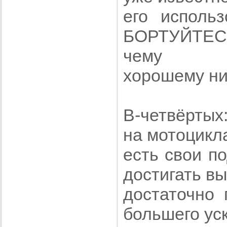
его исполь
БОРТУЙТЕС
чему
хорошему ни
В-четвёртых
на мотоцикл
есть свои п
достигать вы
достаточно 
большего ус