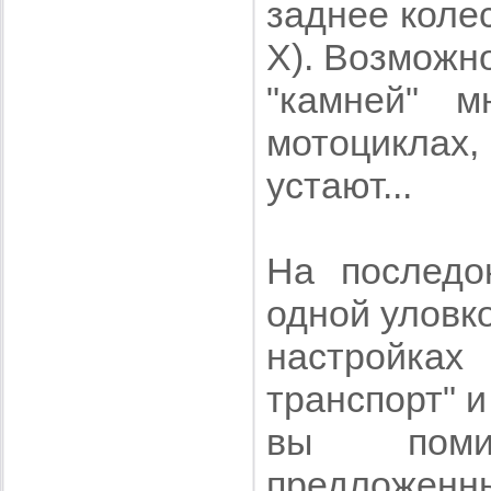
заднее колес
X). Возможно
"камней" 
мотоциклах,
устают...
На последо
одной уловко
настройка
транспорт" и
вы поми
предложенны