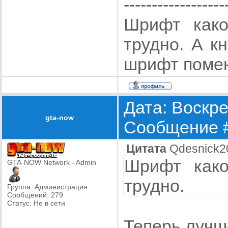
------------------
Шрифт како
трудно. А к
шрифт помен
Дата: Воскре
gta-now
Сообщение 
Цитата
Qdesnick2
Шрифт како
GTA-NOW Network - Admin
трудно.
Группа: Администрация
Сообщений:
279
Статус:
Не в сети
Теперь лучш