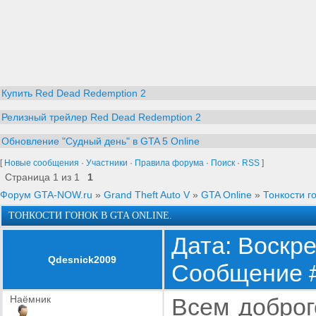
Купить Red Dead Redemption 2
Релизный трейлер Red Dead Redemption 2
Обновление "Судный день" в GTA 5 Online
[
Новые сообщения
·
Участники
·
Правила форума
·
Поиск
·
RSS
]
Страница
1
из
1
1
Форум GTA-NOW.ru
»
Grand Theft Auto V
»
GTA Online
»
Тонкости г
ТОНКОСТИ ГОНОК В GTA ONLINE.
Дата: Воскре
Qdesnick2009
Сообщение 
Наёмник
Всем доброг