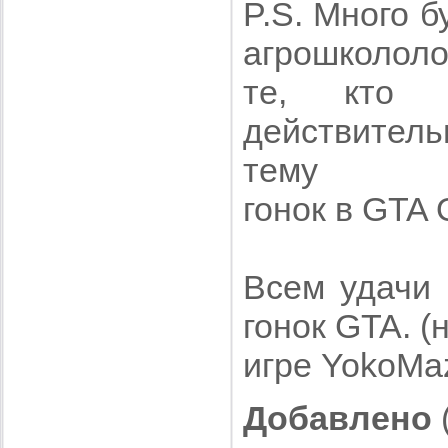
P.S. Много б
агрошкололо
те, кто 
действител
тему
гонок в GTA
Всем удачи 
гонок GTA. (н
игре YokoMa
Добавлено
(