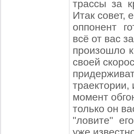
трассы за к
Итак совет, 
оппонент го
всё от вас з
произошло к
своей скорос
придержива
траектории, 
момент обгон
только он ва
"ловите" ег
уже известн