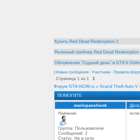
Купить Red Dead Redemption 2
Релизный трейлер Red Dead Redemption
Обновление "Судный день" в GTA 5 Onlin
[
Новые сообщения
·
Участники
·
Правила фору
Страница
1
из
1
1
Форум GTA-NOW.ru
»
Grand Theft Auto V
ПОМОГИТЕ
marinpanchenk
Дата
Наёмник
если
Группа: Пользователи
Сообщений:
2
Статус:
Не в сети