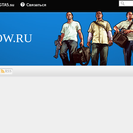
GTA5.su
Связаться
OW.RU
RSS