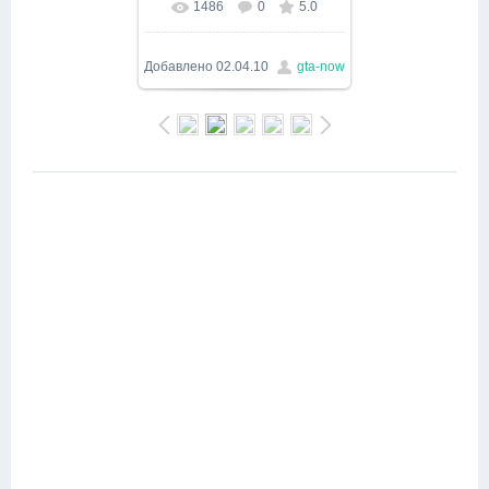
1486
0
5.0
В реальном размере
1500x893
/ 101.0Kb
Добавлено
02.04.10
gta-now