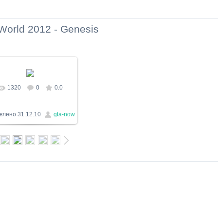
 World 2012 - Genesis
1320
0
0.0
В реальном размере
1500x843
/ 129.8Kb
влено
31.12.10
gta-now