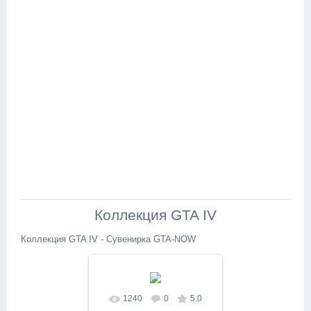
Коллекция GTA IV
Коллекция GTA IV - Сувенирка GTA-NOW
1240
0
5.0
В реальном размере