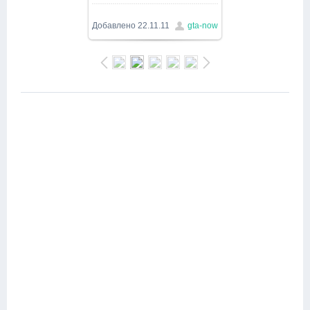
1024x767
/ 195.3Kb
Добавлено
22.11.11
gta-now