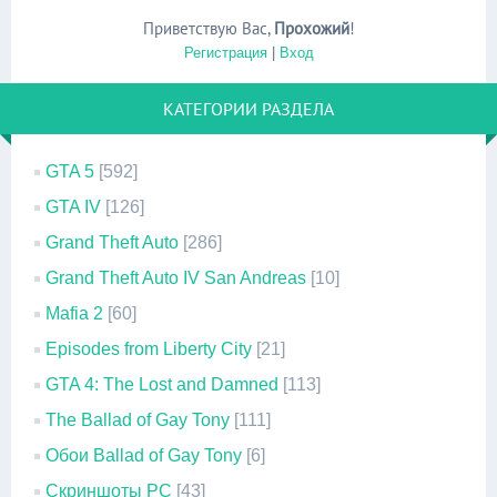
Приветствую Вас
,
Прохожий
!
Регистрация
|
Вход
КАТЕГОРИИ РАЗДЕЛА
GTA 5
[592]
GTA IV
[126]
Grand Theft Auto
[286]
Grand Theft Auto IV San Andreas
[10]
Mafia 2
[60]
Episodes from Liberty City
[21]
GTA 4: The Lost and Damned
[113]
The Ballad of Gay Tony
[111]
Обои Ballad of Gay Tony
[6]
Скриншоты PC
[43]