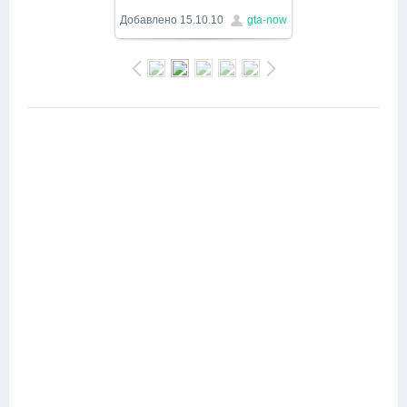
640x480
/ 33.4Kb
Добавлено
15.10.10
gta-now