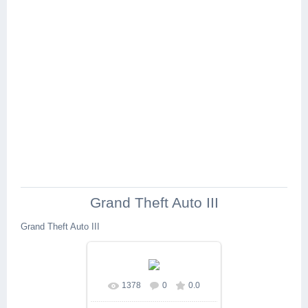
Grand Theft Auto III
Grand Theft Auto III
1378
0
0.0
В реальном размере