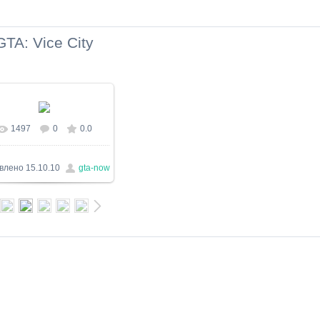
GTA: Vice City
1497
0
0.0
В реальном размере
640x480
/ 35.1Kb
влено
15.10.10
gta-now