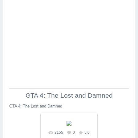
GTA 4: The Lost and Damned
GTA 4: The Lost and Damned
2155
0
5.0
В реальном размере