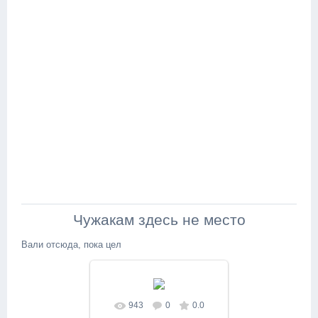
Чужакам здесь не место
Вали отсюда, пока цел
943
0
0.0
В реальном размере