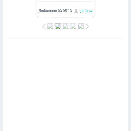
900x403
/ 96.0Kb
Добавлено
03.05.13
gta-now