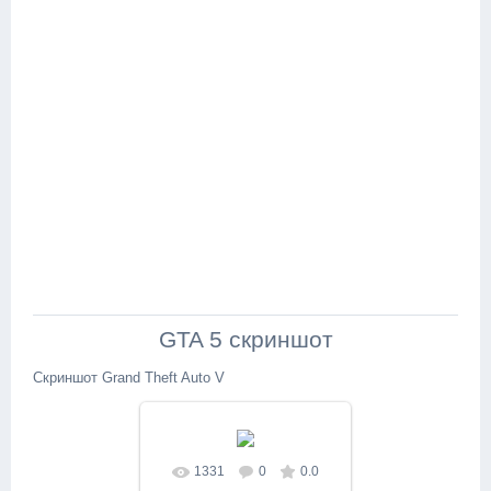
GTA 5 скриншот
Скриншот Grand Theft Auto V
1331
0
0.0
В реальном размере