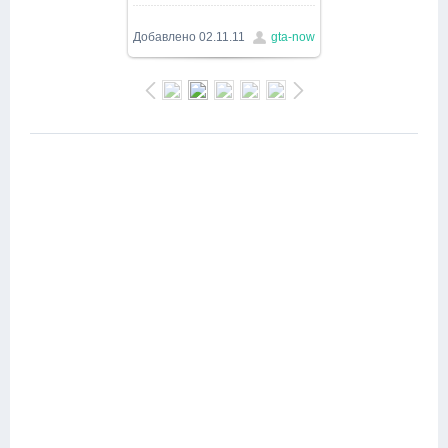
1000x563
/ 328.9Kb
Добавлено
02.11.11
gta-now