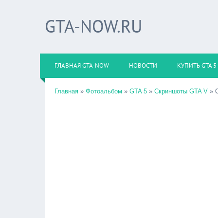
GTA-NOW.RU
ГЛАВНАЯ GTA-NOW
НОВОСТИ
КУПИТЬ GTA 5
Главная
»
Фотоальбом
»
GTA 5
»
Скриншоты GTA V
» С