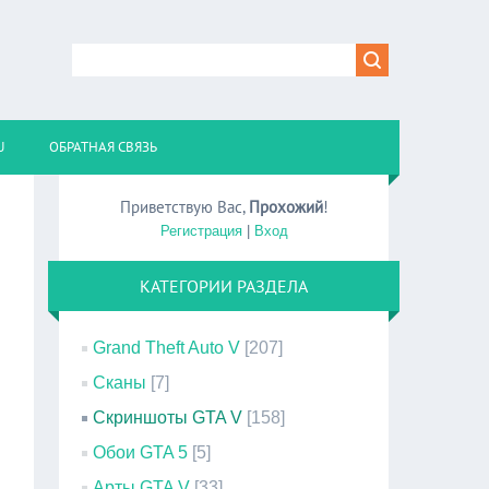
U
ОБРАТНАЯ СВЯЗЬ
Приветствую Вас
,
Прохожий
!
Регистрация
|
Вход
КАТЕГОРИИ РАЗДЕЛА
Grand Theft Auto V
[207]
Сканы
[7]
Скриншоты GTA V
[158]
Обои GTA 5
[5]
Арты GTA V
[33]