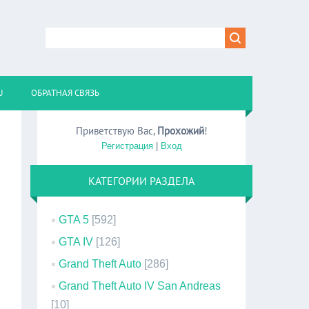
U
ОБРАТНАЯ СВЯЗЬ
Приветствую Вас
,
Прохожий
!
Регистрация
|
Вход
КАТЕГОРИИ РАЗДЕЛА
GTA 5
[592]
GTA IV
[126]
Grand Theft Auto
[286]
Grand Theft Auto IV San Andreas
[10]