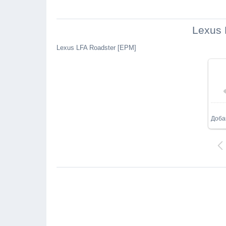
Lexus 
Lexus LFA Roadster [EPM]
Доба