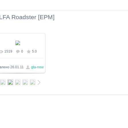
LFA Roadster [EPM]
1519
0
5.0
В реальном размере
1280x768
/ 194.9Kb
влено
26.01.11
gta-now