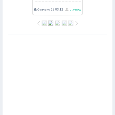
1000x563
/ 147.7Kb
Добавлено
18.03.12
gta-now