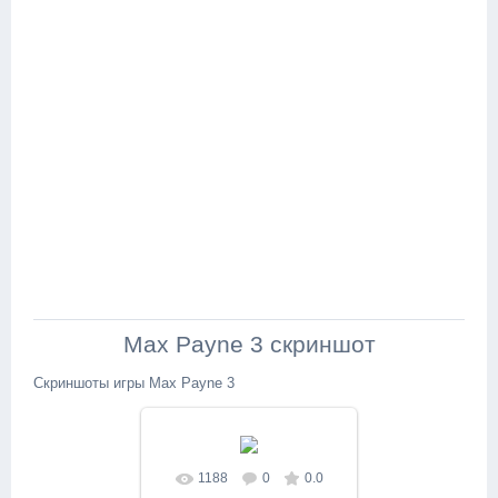
Max Payne 3 скриншот
Скриншоты игры Max Payne 3
1188
0
0.0
В реальном размере