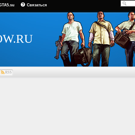
GTA5.su
Связаться
OW.RU
RSS