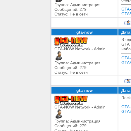
очер
Группа: Администрация
GTA
Сообщений:
279
GTA5
Статус:
Не в сети
gta-now
Дата
В од
GTA 
GTA-NOW Network - Admin
набо
GTA
GTA5
Группа: Администрация
Сообщений:
279
Статус:
Не в сети
gta-now
Дата
Rock
GTA
GTA-NOW Network - Admin
GTA5
Группа: Администрация
Сообщений:
279
Статус:
Не в сети