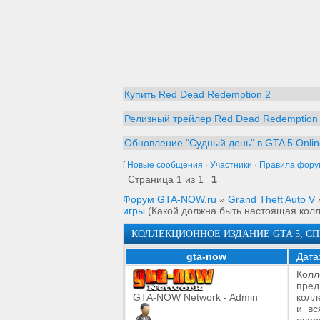
Купить Red Dead Redemption 2
Релизный трейлер Red Dead Redemption
Обновление "Судный день" в GTA 5 Onlin
[
Новые сообщения
·
Участники
·
Правила фору
Страница
1
из
1
1
Форум GTA-NOW.ru
»
Grand Theft Auto V
игры
(Какой должна быть настоящая кол
КОЛЛЕКЦИОННОЕ ИЗДАНИЕ GTA 5, С
gta-now
Дата
Колл
пред
GTA-NOW Network - Admin
колл
и вс