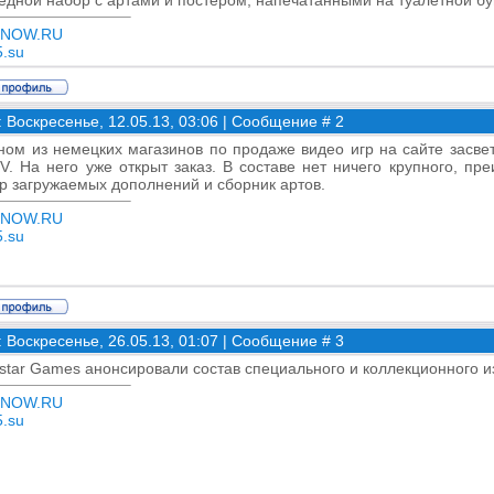
едной набор с артами и постером, напечатанными на туалетной бу
-NOW.RU
.su
: Воскресенье, 12.05.13, 03:06 | Сообщение #
2
ном из немецких магазинов по продаже видео игр на сайте засве
V. На него уже открыт заказ. В составе нет ничего крупного, пр
р загружаемых дополнений и сборник артов.
-NOW.RU
.su
: Воскресенье, 26.05.13, 01:07 | Сообщение #
3
star Games анонсировали состав специального и коллекционного 
-NOW.RU
.su