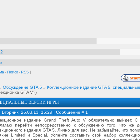
 2
e
ма
·
Поиск
·
RSS
]
»
Обсуждение GTA 5
»
Коллекционное издание GTA 5, специальные
лекционка GTA V?)
ПЕЦИАЛЬНЫЕ ВЕРСИИ ИГРЫ
: Вторник, 26.03.13, 15:29 | Сообщение #
1
екционное издание Grand Theft Auto V обязательно выйдет. С 
лагаю перейти непосредственно к обсуждению того, что же д
екционного издания GTA 5. Лично для вас. Не забывайте, что пом
якие Limited и Special. Успейте составить свой набор коллекц