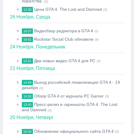
пиратства.
(0)
Цена GTA 4: The Lost and Damned
13:30
(0)
26 Ноября, Среда
Видеобзор редактора в GTA 4
16:57
(0)
Rockstar Social Club обновили
16:51
(9)
24 Ноября, Понедельник
Два новых видео GTA 4 для PC
14:01
(0)
21 Ноября, Пятница
Выход российской локаклизации GTA 4 - 19
14:45
декабря
(0)
Обзор GTA 4 от журнала PC Gamer
14:26
(0)
Пресс-релиз и скриншоты GTA 4: The Lost
13:45
and Damned
(0)
20 Ноября, Четверг
Обновление официального сайта GTA 4
15:34
(0)