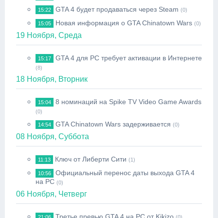
GTA 4 будет продаваться через Steam
15:22
(0)
Новая информация о GTA Chinatown Wars
15:05
(0)
19 Ноября, Среда
GTA 4 для PC требует активации в Интернете
15:17
(8)
18 Ноября, Вторник
8 номинаций на Spike TV Video Game Awards
15:04
(0)
GTA Chinatown Wars задерживается
14:54
(0)
08 Ноября, Суббота
Ключ от Либерти Сити
11:13
(1)
Официальный перенос даты выхода GTA 4
10:56
на PC
(0)
06 Ноября, Четверг
Третье превью GTA 4 на PC от Kikizo
21:06
(0)