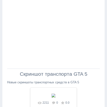
Скриншот транспорта GTA 5
Новые скриншоты транспортных средств в GTA 5
2211
0
0.0
В реальном размере