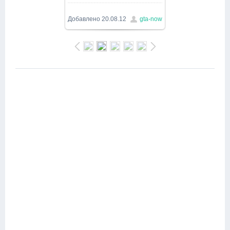
1000x563
/ 303.0Kb
Добавлено
20.08.12
gta-now