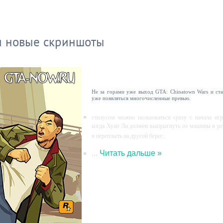
и новые скриншоты
Не за горами уже выход GTA: Chinatown Wars и ста
уже появляться многочисленные превью.
стилусом можно пользоваться сразу с начала игр
когда Хуан Ли должен выпрыгнуть из машины в ре
и переплыть на другой берег;
...
Читать дальше »