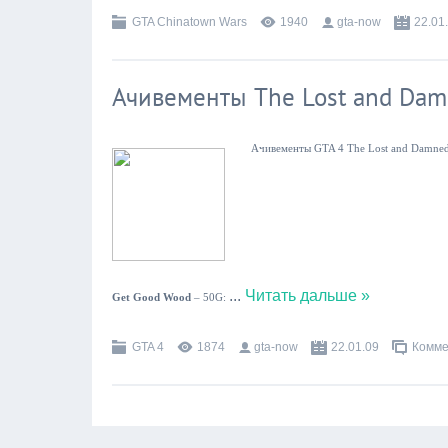
GTA Chinatown Wars
1940
gta-now
22.01
Ачивементы The Lost and Da
Ачивементы
GTA 4 The Lost and Damned
...
Читать дальше »
Get Good Wood
– 50G:
GTA 4
1874
gta-now
22.01.09
Комме