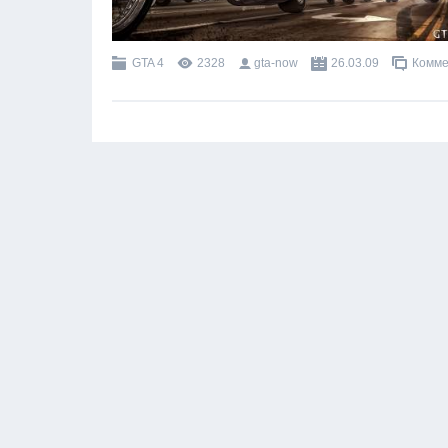
GTA 4
2328
gta-now
26.03.09
Комме