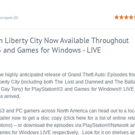
нтарии (0)
m Liberty City Now Available Throughout
3 and Games for Windows - LIVE
e highly anticipated release of Grand Theft Auto: Episodes fr
berty City (including both The Lost and Damned and The Ball
 Gay Tony) for PlayStation®3 and Games for Windows® LIVE
s arrived.
3 and PC gamers across North America can head out to a loc
tailer now to get a disc copy (click here for a list of online reta
tions) – or download the episodes via PlayStation®Network a
mes for Windows LIVE respectively. Look for it on shelves a