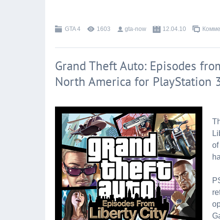
GTA 4
1603
gta-now
12.04.10
Комме
Grand Theft Auto: Episodes fro
North America for PlayStation 
Th
Li
of
ha
PS
re
op
Ga