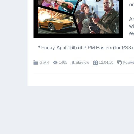
on
An
wi
ev
* Friday, April 16th (4-7 PM Eastern) for PS3
GTA 4
1465
gta-now
12.04.10
Комме