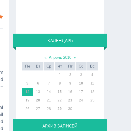
КАЛЕНДАРЬ
«
Апрель 2010
»
Пн
Вт
Ср
Чт
Пт
Сб
Вс
om
1
2
3
4
ad
5
6
7
8
9
10
11
 –
12
13
14
15
16
17
18
19
20
21
22
23
24
25
al
26
27
28
29
30
il
nd
АРХИВ ЗАПИСЕЙ
nd