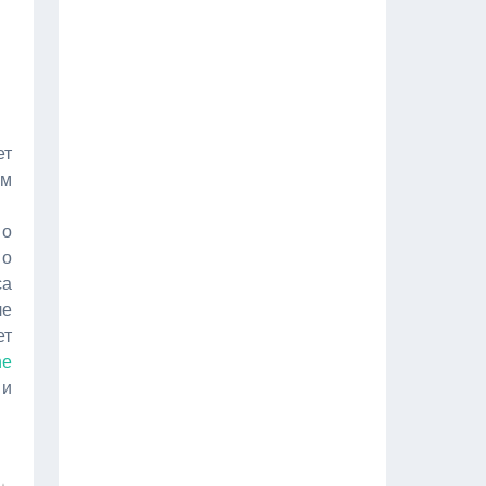
ет
ем
 о
 о
са
ле
ет
e
 и