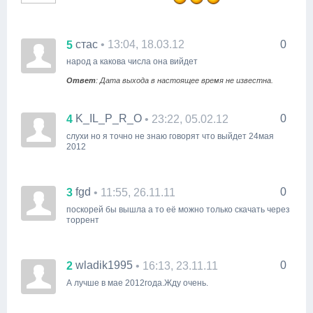
стас
0
5
• 13:04, 18.03.12
народ а какова числа она вийдет
Ответ
: Дата выхода в настоящее время не известна.
K_IL_P_R_O
0
4
• 23:22, 05.02.12
слухи но я точно не знаю говорят что выйдет 24мая
2012
fgd
0
3
• 11:55, 26.11.11
поскорей бы вышла а то её можно только скачать через
торрент
wladik1995
0
2
• 16:13, 23.11.11
А лучше в мае 2012года.Жду очень.