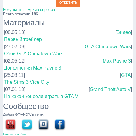
Результаты
|
Архив опросов
Всего ответов:
1861
Материалы
[08.05.13]
[
Видео
]
Первый трейлер
[27.02.09]
[
GTA Chinatown Wars
]
Обои GTA Chinatown Wars
[02.05.12]
[
Max Payne 3
]
Дополнения Max Payne 3
[25.08.11]
[
GTA
]
The Sims 3 Vice City
[07.01.13]
[
Grand Theft Auto V
]
На какой консоли играть в GTA V
Сообщество
Добавь GTA-NOW в сетях
Больше сообществ