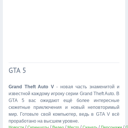
GTA 5
Grand Theft Auto V
- новая часть знаменитой и
известной каждому игроку серии Grand Theft Auto. В
GTA 5 вас ожидают ещё более интересные
сюжетные приключения и новый неповторимый
мир. Готовьте свой компьютер, ведь в GTA V всё
проработано на высшем уровне.
/
/
/
/
/
/
Новости
Скриншоты
Видео
Место
Скачать
Персонажи
G