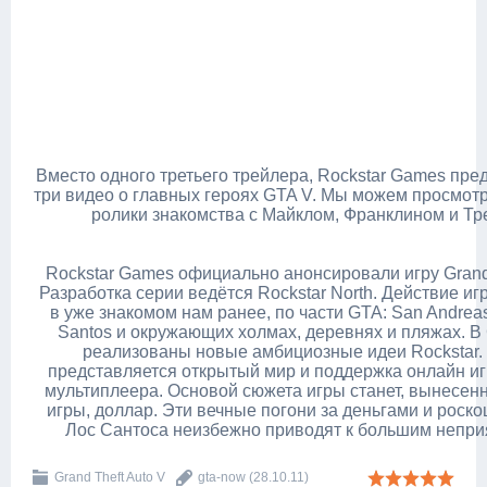
Вместо одного третьего трейлера, Rockstar Games пре
три видео о главных героях GTA V. Мы можем просмот
ролики знакомства с Майклом, Франклином и Тр
Rockstar Games официально анонсировали игру Grand 
Разработка серии ведётся Rockstar North. Действие и
в уже знакомом нам ранее, по части GTA: San Andreas
Santos и окружающих холмах, деревнях и пляжах. В 
реализованы новые амбициозные идеи Rockstar.
представляется открытый мир и поддержка онлайн и
мультиплеера. Основой сюжета игры станет, вынесен
игры, доллар. Эти вечные погони за деньгами и роск
Лос Сантоса неизбежно приводят к большим неприя
Grand Theft Auto V
gta-now
(28.10.11)