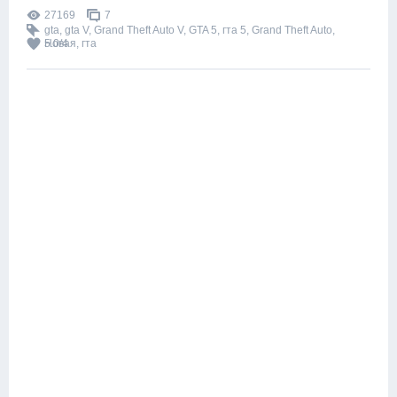
27169
7
gta
,
gta V
,
Grand Theft Auto V
,
GTA 5
,
гта 5
,
Grand Theft Auto
,
Новая
5.0
/
4
,
гта