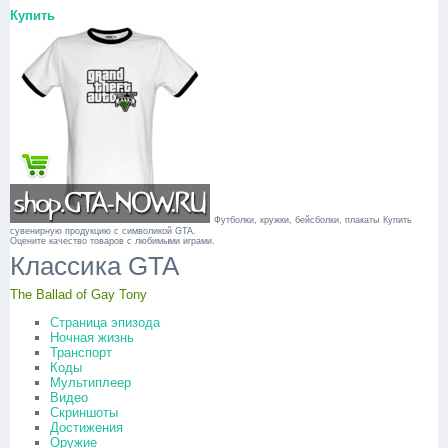
Купить
Футболки, кружки, бейсболки, плакаты
Купить
сувенирную продукцию с символикой GTA.
Оцените качество товаров с любимыми играми.
Классика GTA
The Ballad of Gay Tony
Страница эпизода
Ночная жизнь
Транспорт
Коды
Мультиплеер
Видео
Скриншоты
Достижения
Оружие