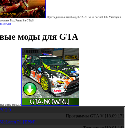
Присоединись и ты к банде GTA-NOW на Social Club. Участвуй в
ражениях Max Payne 3 и GTA 5
иниться
вые моды для GTA
овые моды для GTA
V 2.9
Программы GTA V [18.09.17]
 McLaren P1 [EPM]
Транспорт [19.01.14]