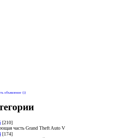
ить объявление
(i)
тегории
5
[210]
ющая часть Grand Theft Auto V
4
[174]