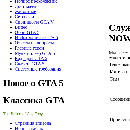
Полное прохождение
Достижения
Животные
Сетевая игра
Скриншоты GTA V
Служ
Видео
Обои GTA 5
NOW
Информация о GTA 5
Ответы на вопросы
Главные герои
Мы рассмо
Мультиплеер GTA 5
если это н
Коды для GTA 5
Скачать GTA 5
Ваше им
Системные требования
Контактн
Тема:
Новое о GTA 5
Классика GTA
Сообщен
The Ballad of Gay Tony
Прикрепи
Страница эпизода
Ночная жизнь