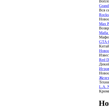
Вопло
Grand
Вся с
Rocks
Новос
Max P
Возвр
Mafia
Мафия
GTA C
Китай
Новос
Изве
Red D
Дикий
Игров
Новос
Желез
Техни
L.A. 
Крими
Но