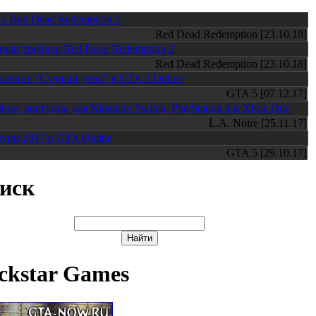
ь Red Dead Redemption 2
Red Dead Redemption [23.10.18]
ный трейлер Red Dead Redemption 2
Red Dead Redemption [23.10.18]
ление "Судный день" в GTA 5 Online
GTA 5 [07.12.17]
Noire доступна для Nintendo Switch, PlayStation 4 и Xbox One
L.A. Noire [25.11.17]
уин 2017 в GTA Online
GTA 5 [29.10.17]
иск
ckstar Games