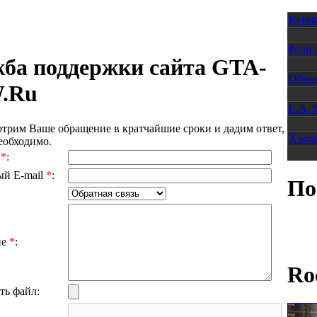
Купит
Релиз
ба поддержки сайта GTA-
Обнов
.Ru
L.A. 
трим Ваше обращение в кратчайшие сроки и дадим ответ,
Хэлло
еобходимо.
я
*
:
ый E-mail
*
:
По
ие
*
:
Ro
ть файл: