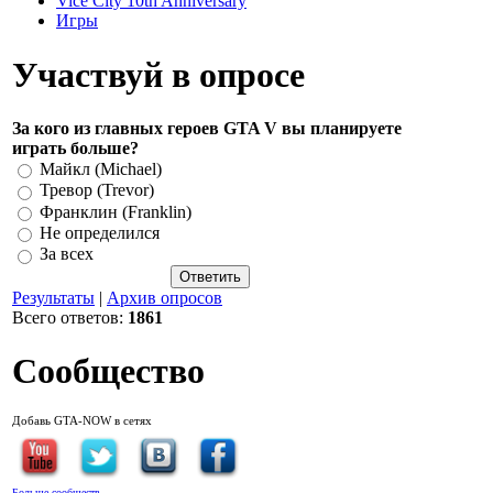
Vice City 10th Anniversary
Игры
Участвуй в опросе
За кого из главных героев GTA V вы планируете
играть больше?
Майкл (Michael)
Тревор (Trevor)
Франклин (Franklin)
Не определился
За всех
Результаты
|
Архив опросов
Всего ответов:
1861
Сообщество
Добавь GTA-NOW в сетях
Больше сообществ