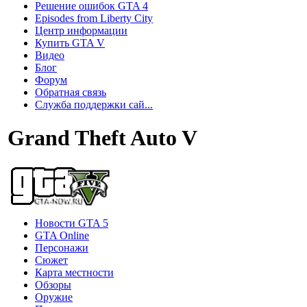
Решение ошибок GTA 4
Episodes from Liberty City
Центр информации
Купить GTA V
Видео
Блог
Форум
Обратная связь
Служба поддержки сай...
Grand Theft Auto V
Новости GTA 5
GTA Online
Персонажи
Сюжет
Карта местности
Обзоры
Оружие