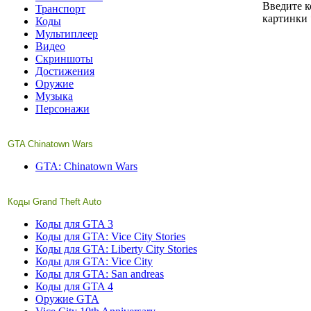
Введите к
Транспорт
картинки
Коды
Мультиплеер
Видео
Скриншоты
Достижения
Оружие
Музыка
Персонажи
GTA Chinatown Wars
GTA: Chinatown Wars
Коды Grand Theft Auto
Коды для GTA 3
Коды для GTA: Vice City Stories
Коды для GTA: Liberty City Stories
Коды для GTA: Vice City
Коды для GTA: San andreas
Коды для GTA 4
Оружие GTA