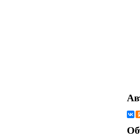
Ав
Об