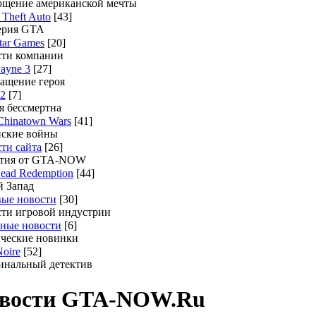
щение американской мечты
 Theft Auto
[43]
ерия GTA
tar Games
[20]
ти компании
ayne 3
[27]
ащение героя
 2
[7]
 бессмертна
hinatown Wars
[41]
ские войны
ти сайта
[26]
стия от GTA-NOW
ead Redemption
[44]
 Запад
ые новости
[30]
ти игровой индустрии
ные новости
[6]
ческие новинки
Noire
[52]
нальный детектив
вости GTA-NOW.Ru