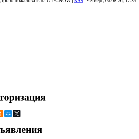
Добро пожаловать на GTA-NOW |
RSS
| Четверг, 06.08.26, 17:33
торизация
ъявления