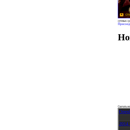
сетевых с
Присоед
Но
Скачать н
OpenI
2014