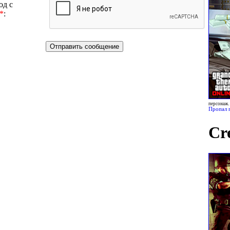
од с
*
:
персонаж.
Пропал 
Cr