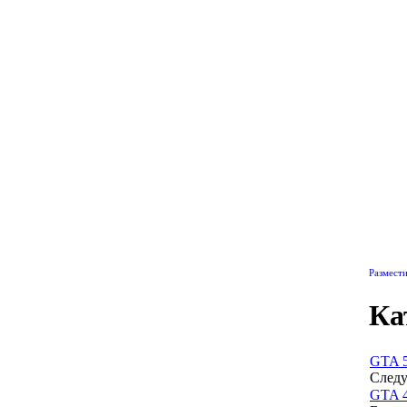
Размест
Ка
GTA 
Следу
GTA 