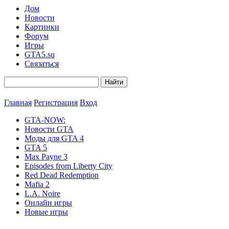
Дом
Новости
Картинки
Форум
Игры
GTA5.su
Связаться
Главная
Регистрация
Вход
GTA-NOW:
Новости GTA
Моды для GTA 4
GTA 5
Max Payne 3
Episodes from Liberty City
Red Dead Redemption
Mafia 2
L.A. Noire
Онлайн игры
Новые игры