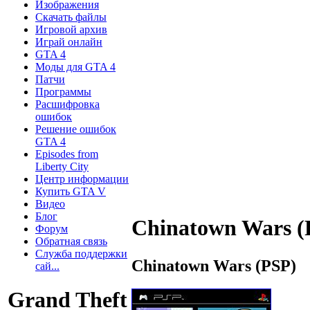
Изображения
Скачать файлы
Игровой архив
Играй онлайн
GTA 4
Моды для GTA 4
Патчи
Программы
Расшифровка
ошибок
Решение ошибок
GTA 4
Episodes from
Liberty City
Центр информации
Купить GTA V
Видео
Блог
Chinatown Wars (
Форум
Обратная связь
Служба поддержки
Chinatown Wars (PSP)
сай...
Grand Theft