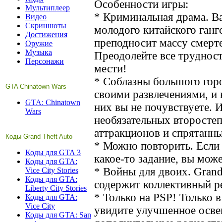
Особенности игры:
Мультиплеер
* Криминальная драма. В
Видео
Скриншоты
молодого китайского ганг
Достижения
преподносит массу смерт
Оружие
Музыка
Преодолейте все трудност
Персонажи
мести!
* Соблазны большого гор
GTA Chinatown Wars
своими развлечениями, и 
GTA: Chinatown
них вы не почувствуете. 
Wars
необязательных второсте
аттракционов и спрятанн
Коды Grand Theft Auto
* Можно повторить. Если
Коды для GTA 3
какое-то задание, вы може
Коды для GTA:
* Войны для двоих. Grand
Vice City Stories
Коды для GTA:
содержит коллективный р
Liberty City Stories
* Только на PSP! Только 
Коды для GTA:
Vice City
увидите улучшенное осве
Коды для GTA: San