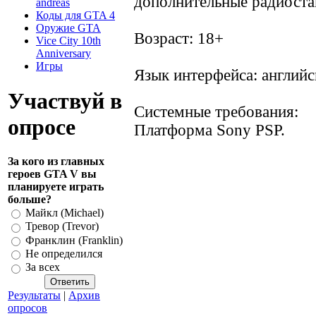
дополнительные радиоста
andreas
Коды для GTA 4
Оружие GTA
Возраст: 18+
Vice City 10th
Anniversary
Игры
Язык интерфейса: английс
Участвуй в
Системные требования:
опросе
Платформа Sony PSP.
За кого из главных
героев GTA V вы
планируете играть
больше?
Майкл (Michael)
Тревор (Trevor)
Франклин (Franklin)
Не определился
За всех
Результаты
|
Архив
опросов