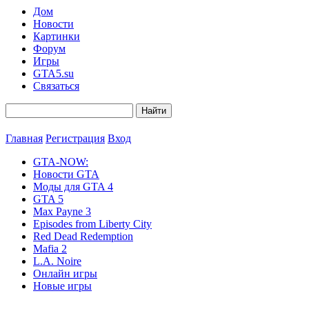
Дом
Новости
Картинки
Форум
Игры
GTA5.su
Связаться
Главная
Регистрация
Вход
GTA-NOW:
Новости GTA
Моды для GTA 4
GTA 5
Max Payne 3
Episodes from Liberty City
Red Dead Redemption
Mafia 2
L.A. Noire
Онлайн игры
Новые игры