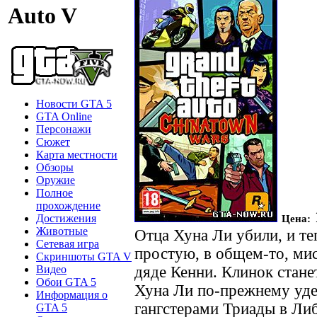
Auto V
Новости GTA 5
GTA Online
Персонажи
Сюжет
Карта местности
Обзоры
Оружие
Полное
прохождение
Цена:
Достижения
Животные
Отца Хуна Ли убили, и т
Сетевая игра
простую, в общем-то, мис
Скриншоты GTA V
дяде Кенни. Клинок стане
Видео
Обои GTA 5
Хуна Ли по-прежнему уде
Информация о
гангстерами Триады в Ли
GTA 5