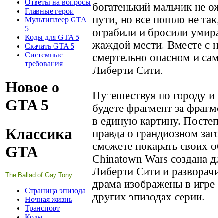
Ответы на вопросы
богатенький мальчик не о
Главные герои
пути, но все пошло не так
Мультиплеер GTA
5
ограбили и бросили умира
Коды для GTA 5
жаждой мести. Вместе с н
Скачать GTA 5
Системные
смертельно опасном и сам
требования
Либерти Сити.
Новое о
Путешествуя по городу и
GTA 5
будете фрагмент за фраг
в единую картину. Постеп
Классика
правда о грандиозном заг
сможете покарать своих о
GTA
Chinatown Wars создана д
Либерти Сити и разворач
The Ballad of Gay Tony
драма изображены в игре с
Страница эпизода
других эпизодах серии.
Ночная жизнь
Транспорт
Коды