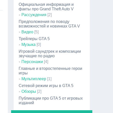
Официальная информация и
факты про Grand Theft Auto V
Рассуждения
[2]
Предположения по поводу
возможностей и новинках GTA V
Видео
[5]
Трейлеры GTA 5
Музыка
[0]
Игровой саундтрек и композиции
звучащие по радио
Персонажи
[4]
Главные и второстепенные герои
игры
Мультиплеер
[1]
Сетевой режим игры в GTA 5
Обзоры
[2]
Публикации про GTA 5 от игровых
изданий