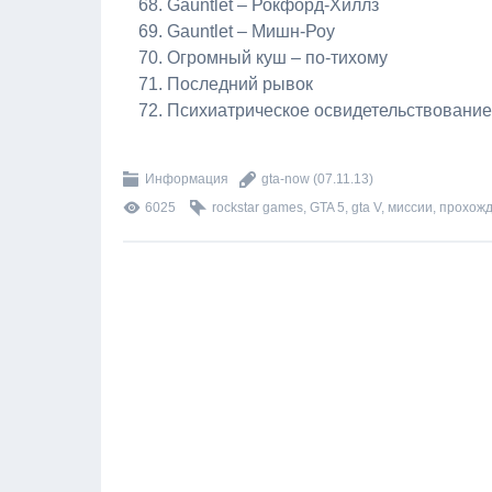
Gauntlet – Рокфорд-Хиллз
Gauntlet – Мишн-Роу
Огромный куш – по-тихому
Последний рывок
Психиатрическое освидетельствование
Информация
gta-now
(07.11.13)
6025
rockstar games
,
GTA 5
,
gta V
,
миссии
,
прохож