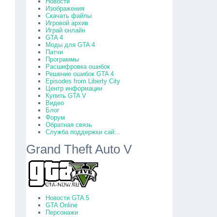
Новости
Изображения
Скачать файлы
Игровой архив
Играй онлайн
GTA 4
Моды для GTA 4
Патчи
Программы
Расшифровка ошибок
Решение ошибок GTA 4
Episodes from Liberty City
Центр информации
Купить GTA V
Видео
Блог
Форум
Обратная связь
Служба поддержки сай...
Grand Theft Auto V
Новости GTA 5
GTA Online
Персонажи