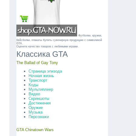
Футболки, кружки,
бейсболки, плакаты
Купить сувенирную продукцию с символикой
GTA.
Оцените качество товаров с любимыми играми.
Классика GTA
The Ballad of Gay Tony
Страница эпизода
Ночная жизнь
Транспорт
Коды
Мультиплеер
Видео
Скриншоты
Достижения
Оружие
Музыка
Персонажи
GTA Chinatown Wars