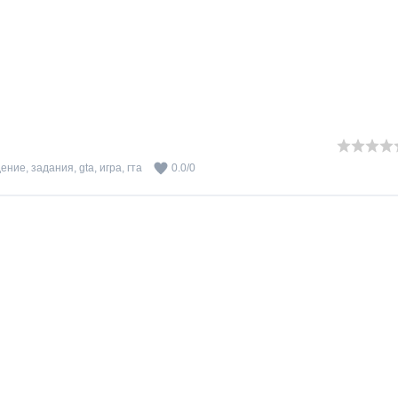
дение
,
задания
,
gta
,
игра
,
гта
0.0
/
0