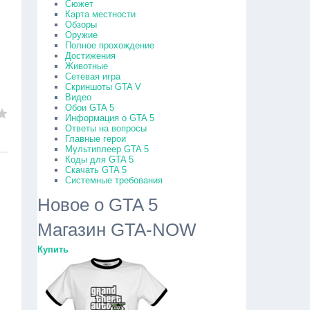
Сюжет
Карта местности
Обзоры
Оружие
Полное прохождение
Достижения
Животные
Сетевая игра
Скриншоты GTA V
Видео
Обои GTA 5
Информация о GTA 5
Ответы на вопросы
Главные герои
Мультиплеер GTA 5
Коды для GTA 5
Скачать GTA 5
Системные требования
Новое о GTA 5
Магазин GTA-NOW
Купить