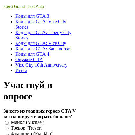
Коды Grand Theft Auto
Коды для GTA 3
Коды для GTA: Vice City
Stories
Коды для GTA: Liberty City
Stories
Коды для GTA: Vice City
Коды для GTA: San andreas
Коды для GTA 4
Оружие GTA
Vice City 10th Anniversary
Игры
Участвуй в
опросе
За кого из главных героев GTA V
вы планируете играть больше?
Майкл (Michael)
Тревор (Trevor)
Франклин (Franklin)