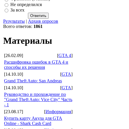
Не определился
За всех
Результаты
|
Архив опросов
Всего ответов:
1861
Материалы
[26.02.09]
[
GTA 4
]
Расшифровка ошибок в GTA 4 и
способы их решения
[14.10.10]
[
GTA
]
Grand Theft Auto: San Andreas
[14.10.10]
[
GTA
]
Руководство и прохождение по
"Grand Theft Auto: Vice City" Часть
- 1
[23.08.17]
[
Информация
]
Купить карту Акула для GTA
Online - Shark Cash Card