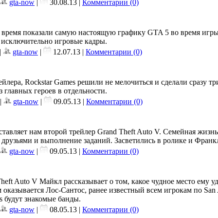
gta-now
|
30.08.13
|
Комментарии (0)
ое время показали самую настоящую графику GTA 5 во время игр
я исключительно игровые кадры.
|
gta-now
|
12.07.13
|
Комментарии (0)
ейлера, Rockstar Games решили не мелочиться и сделали сразу тр
з главных героев в отдельности.
|
gta-now
|
09.05.13
|
Комментарии (0)
ставляет нам второй трейлер Grand Theft Auto V. Семейная жизн
 друзьями и выполнение заданий. Засветились в ролике и Франк
gta-now
|
09.05.13
|
Комментарии (0)
heft Auto V Майкл рассказывает о том, какое чудное место ему у
 оказывается Лос-Сантос, ранее известный всем игрокам по San 
os будут знакомые банды.
gta-now
|
08.05.13
|
Комментарии (0)