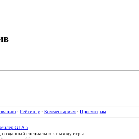
ив
званию
·
Рейтингу
·
Комментариям
·
Просмотрам
рейлер GTA 5
 созданный специально к выходу игры.