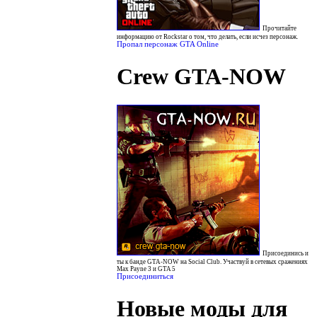
Прочитайте
информацию от Rockstar о том, что делать, если исчез персонаж.
Пропал персонаж GTA Online
Crew GTA-NOW
Присоединись и
ты к банде GTA-NOW на Social Club. Участвуй в сетевых сражениях
Max Payne 3 и GTA 5
Присоединиться
Новые моды для