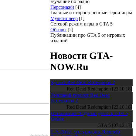
звучащие по радио
Персонажи
[4]
Главные и второстепенные герои игры
Мультиплеер
[1]
Сетевой режим игры в GTA 5
Обзоры
[2]
Публикации про GTA 5 от игровых
изданий
Новости GTA-
NOW.Ru
Купить Red Dead Redemption 2
Red Dead Redemption [23.10.18]
Релизный трейлер Red Dead
Redemption 2
Red Dead Redemption [23.10.18]
Обновление "Судный день" в GTA 5
Online
GTA 5 [07.12.17]
L.A. Noire доступна для Nintendo