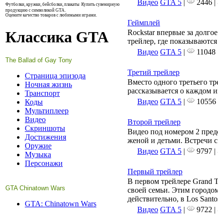
Видео
GTA 5
|
2446 |
Футболки, кружки, бейсболки, плакаты
Купить сувенирную
продукцию с символикой GTA.
Оцените качество товаров с любимыми играми.
Геймплей
Классика GTA
Rockstar впервые за долг
трейлер, где показываютс
Видео
GTA 5
|
11048 
The Ballad of Gay Tony
Третий трейлер
Страница эпизода
Вместо одного третьего тр
Ночная жизнь
рассказывается о каждом и
Транспорт
Видео
GTA 5
|
10556 
Коды
Мультиплеер
Видео
Второй трейлер
Скриншоты
Видео под номером 2 пред
Достижения
женой и детьми. Встречи с
Оружие
Видео
GTA 5
|
9797 |
Музыка
Персонажи
Первый трейлер
В первом трейлере Grand T
GTA Chinatown Wars
своей семьи. Этим городом
действительно, в Los Sant
GTA: Chinatown Wars
Видео
GTA 5
|
9722 |