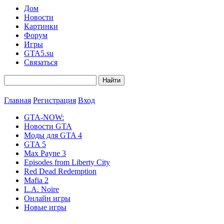
Дом
Новости
Картинки
Форум
Игры
GTA5.su
Связаться
Главная
Регистрация
Вход
GTA-NOW:
Новости GTA
Моды для GTA 4
GTA 5
Max Payne 3
Episodes from Liberty City
Red Dead Redemption
Mafia 2
L.A. Noire
Онлайн игры
Новые игры