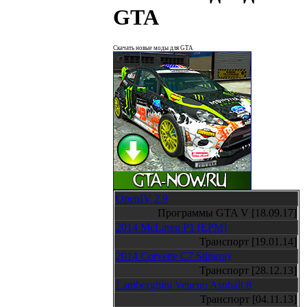
GTA
Скачать новые моды для GTA
OpenIV 2.9
Программы GTA V [18.09.17]
2014 McLaren P1 [EPM]
Транспорт [19.01.14]
2014 Corvette C7 Stingray
Транспорт [28.12.13]
Lamborghini Veneno Asphalt 8
Транспорт [04.11.13]