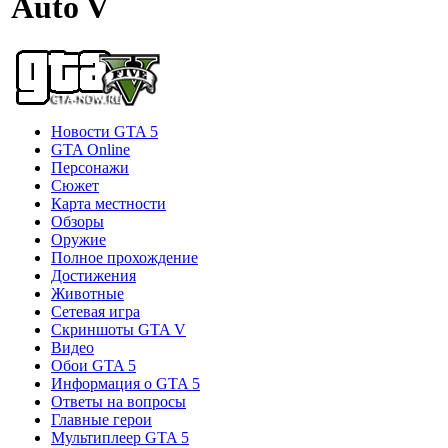
Auto V
Новости GTA 5
GTA Online
Персонажи
Сюжет
Карта местности
Обзоры
Оружие
Полное прохождение
Достижения
Животные
Сетевая игра
Скриншоты GTA V
Видео
Обои GTA 5
Информация о GTA 5
Ответы на вопросы
Главные герои
Мультиплеер GTA 5