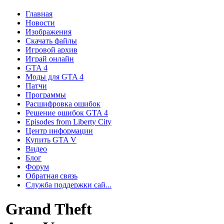
Главная
Новости
Изображения
Скачать файлы
Игровой архив
Играй онлайн
GTA 4
Моды для GTA 4
Патчи
Программы
Расшифровка ошибок
Решение ошибок GTA 4
Episodes from Liberty City
Центр информации
Купить GTA V
Видео
Блог
Форум
Обратная связь
Служба поддержки сай...
Grand Theft