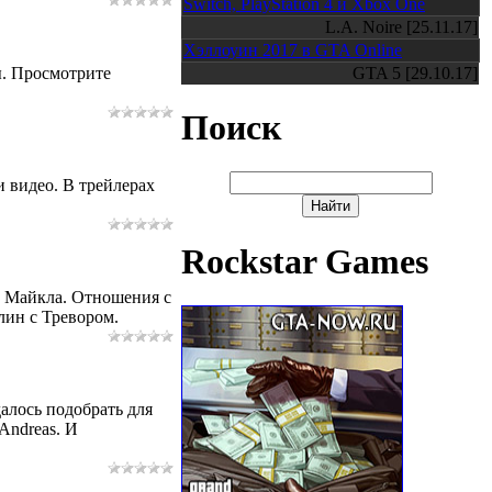
Switch, PlayStation 4 и Xbox One
L.A. Noire [25.11.17]
Хэллоуин 2017 в GTA Online
GTA 5 [29.10.17]
ы. Просмотрите
Поиск
и видео. В трейлерах
Rockstar Games
ь Майкла. Отношения с
лин с Тревором.
далось подобрать для
Andreas. И