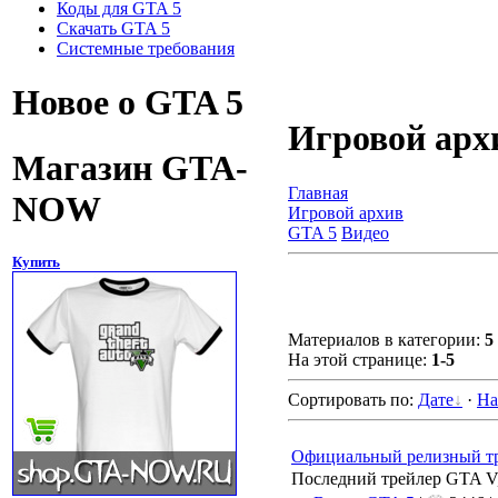
Коды для GTA 5
Скачать GTA 5
Системные требования
Новое о GTA 5
Игровой арх
Магазин GTA-
Главная
NOW
Игровой архив
GTA 5
Видео
Купить
Материалов в категории
:
5
На этой странице
:
1-5
Сортировать по
:
Дате
·
На
Официальный релизный т
Последний трейлер GTA V,