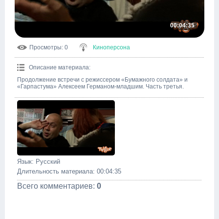
00:04:35
Просмотры
: 0
Киноперсона
Описание материала
:
Продолжение встречи с режиссером «Бумажного солдата» и
«Гарпастума» Алексеем Германом-младшим. Часть третья.
Язык
: Русский
Длительность материала
: 00:04:35
Всего комментариев
:
0