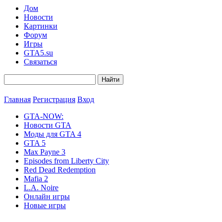
Дом
Новости
Картинки
Форум
Игры
GTA5.su
Связаться
Главная
Регистрация
Вход
GTA-NOW:
Новости GTA
Моды для GTA 4
GTA 5
Max Payne 3
Episodes from Liberty City
Red Dead Redemption
Mafia 2
L.A. Noire
Онлайн игры
Новые игры