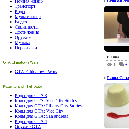
Ночная жизнь
Crimson cru
Транспорт
Коды
Мультиплеер
Видео
Скриншоты
Достижения
Оружие
Музыка
Персонажи
14 г. назад
GTA Chinatown Wars
0
0
GTA: Chinatown Wars
Panna Cott
Коды Grand Theft Auto
Коды для GTA 3
Коды для GTA: Vice City Stories
Коды для GTA: Liberty City Stories
Коды для GTA: Vice City
Коды для GTA: San andreas
Коды для GTA 4
Оружие GTA