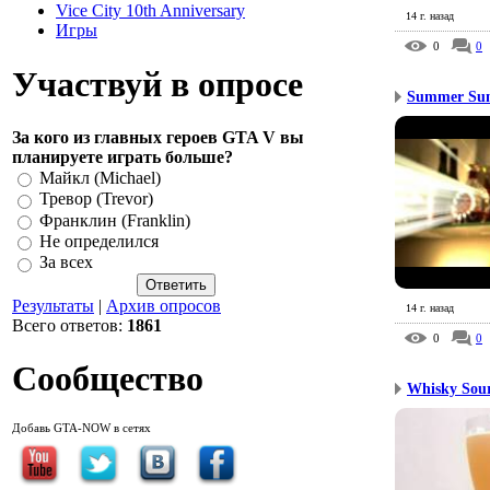
Vice City 10th Anniversary
14 г. назад
Игры
0
0
Участвуй в опросе
Summer Sun
За кого из главных героев GTA V вы
планируете играть больше?
Майкл (Michael)
Тревор (Trevor)
Франклин (Franklin)
Не определился
За всех
Результаты
|
Архив опросов
14 г. назад
Всего ответов:
1861
0
0
Сообщество
Whisky Sou
Добавь GTA-NOW в сетях