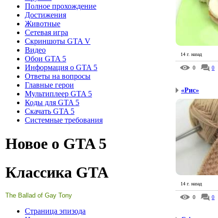
Полное прохождение
Достижения
Животные
Сетевая игра
Скриншоты GTA V
Видео
14 г. назад
Обои GTA 5
Информация о GTA 5
0
0
Ответы на вопросы
Главные герои
«Рис»
Мультиплеер GTA 5
Коды для GTA 5
Скачать GTA 5
Системные требования
Новое о GTA 5
Классика GTA
14 г. назад
The Ballad of Gay Tony
0
0
Страница эпизода