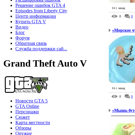
Решение ошибок GTA 4
14 г. назад
Episodes from Liberty City
Центр информации
0
0
Купить GTA V
Видео
«Морское ч
Блог
Форум
Обратная связь
Служба поддержки сай...
Grand Theft Auto V
14 г. назад
0
0
Новости GTA 5
GTA Online
«Мышь-бут
Персонажи
Сюжет
Карта местности
Обзоры
Оружие