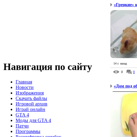
«Грецкие» 
Навигация по сайту
14 г. назад
0
0
Главная
«Дом под о
Новости
Изображения
Скачать файлы
Игровой архив
Играй онлайн
GTA 4
Моды для GTA 4
Патчи
Программы
Расшифровка ошибок