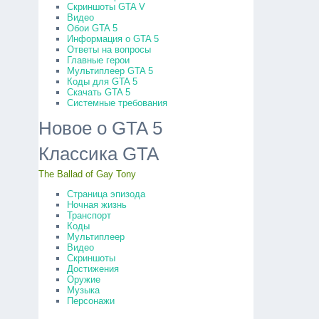
Скриншоты GTA V
Видео
Обои GTA 5
Информация о GTA 5
Ответы на вопросы
Главные герои
Мультиплеер GTA 5
Коды для GTA 5
Скачать GTA 5
Системные требования
Новое о GTA 5
Классика GTA
The Ballad of Gay Tony
Страница эпизода
Ночная жизнь
Транспорт
Коды
Мультиплеер
Видео
Скриншоты
Достижения
Оружие
Музыка
Персонажи