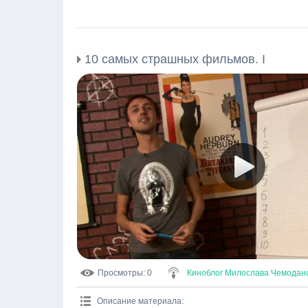
10 самых страшных фильмов. I
Просмотры
: 0
Киноблог Милослава Чемодан
Описание материала
: