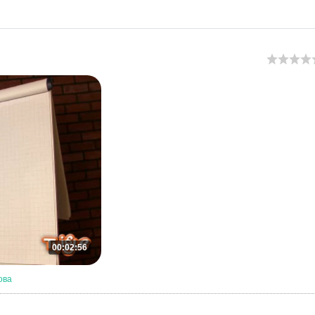
00:02:56
ова