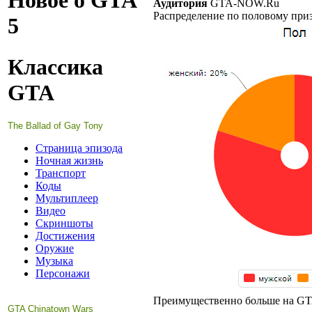
Новое о GTA
Аудитория
GTA-NOW.Ru
Распределение по половому при
5
Классика
GTA
The Ballad of Gay Tony
Страница эпизода
Ночная жизнь
Транспорт
Коды
Мультиплеер
Видео
Скриншоты
Достижения
Оружие
Музыка
Персонажи
Преимущественно больше на GTA
GTA Chinatown Wars