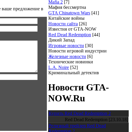
Mafia 2
[7]
Мафия бессмертна
е ваше предложение в
GTA Chinatown Wars
[41]
Китайские войны
Новости сайта
[26]
Известия от GTA-NOW
Red Dead Redemption
[44]
Дикий Запад
Игровые новости
[30]
Новости игровой индустрии
Железные новости
[6]
Технические новинки
L.A. Noire
[52]
Криминальный детектив
Новости GTA-
NOW.Ru
Купить Red Dead Redemption 2
Red Dead Redemption [23.10.18]
Релизный трейлер Red Dead
Redemption 2