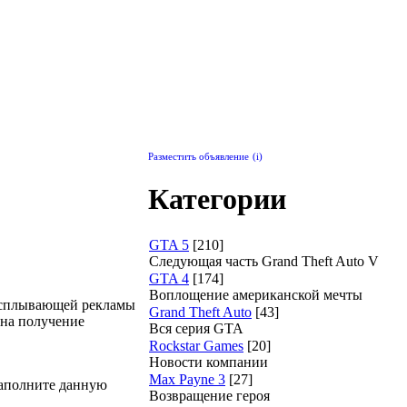
Разместить объявление
(i)
Категории
GTA 5
[210]
Следующая часть Grand Theft Auto V
GTA 4
[174]
Воплощение американской мечты
всплывающей рекламы
Grand Theft Auto
[43]
 на получение
Вся серия GTA
Rockstar Games
[20]
Новости компании
Max Payne 3
[27]
 заполните данную
Возвращение героя