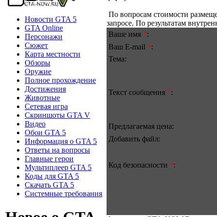
По вопросам стоимости размеще
Новости GTA 5
запросе. По результатам внутре
GTA Online
Ваше имя
*
:
Персонажи
Сюжет
Ваш E-mail
*
:
Карта местности
Тема:
Обзоры
Оружие
Полное прохождение
Достижения
Текст сообщения
*
:
Животные
Сетевая игра
Скриншоты GTA V
Видео
Предлагаемая цена:
Обои GTA 5
Добавить файл:
Информация о GTA 5
Ответы на вопросы
Главные герои
Код безопасности
*
:
Мультиплеер GTA 5
Коды для GTA 5
Скачать GTA 5
Системные требования