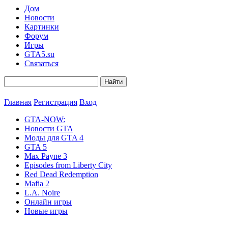
Дом
Новости
Картинки
Форум
Игры
GTA5.su
Связаться
Главная
Регистрация
Вход
GTA-NOW:
Новости GTA
Моды для GTA 4
GTA 5
Max Payne 3
Episodes from Liberty City
Red Dead Redemption
Mafia 2
L.A. Noire
Онлайн игры
Новые игры