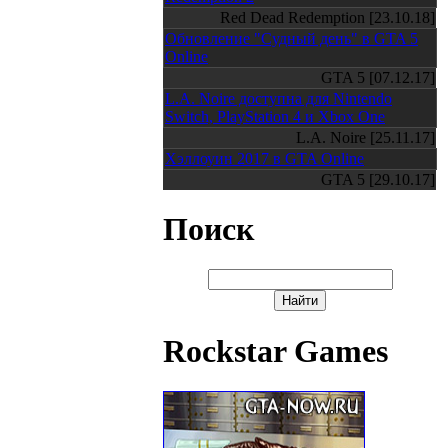
Red Dead Redemption [23.10.18]
Обновление "Судный день" в GTA 5
Online
GTA 5 [07.12.17]
L.A. Noire доступна для Nintendo
Switch, PlayStation 4 и Xbox One
L.A. Noire [25.11.17]
Хэллоуин 2017 в GTA Online
GTA 5 [29.10.17]
Поиск
Rockstar Games