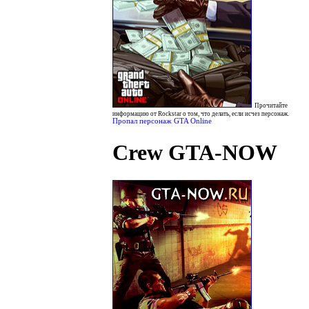
Прочитайте
информацию от Rockstar о том, что делать, если исчез персонаж.
Пропал персонаж GTA Online
Crew GTA-NOW