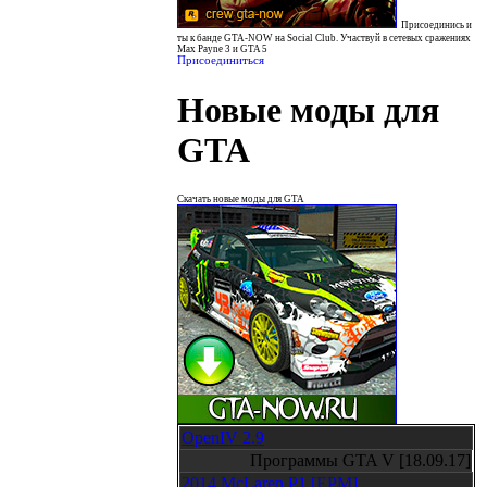
Присоединись и
ты к банде GTA-NOW на Social Club. Участвуй в сетевых сражениях
Max Payne 3 и GTA 5
Присоединиться
Новые моды для
GTA
Скачать новые моды для GTA
OpenIV 2.9
Программы GTA V [18.09.17]
2014 McLaren P1 [EPM]