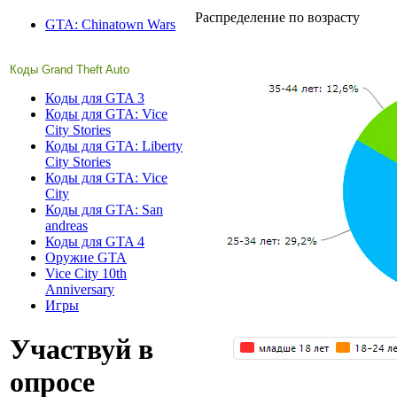
Распределение по возрасту
GTA: Chinatown Wars
Коды Grand Theft Auto
Коды для GTA 3
Коды для GTA: Vice
City Stories
Коды для GTA: Liberty
City Stories
Коды для GTA: Vice
City
Коды для GTA: San
andreas
Коды для GTA 4
Оружие GTA
Vice City 10th
Anniversary
Игры
Участвуй в
опросе