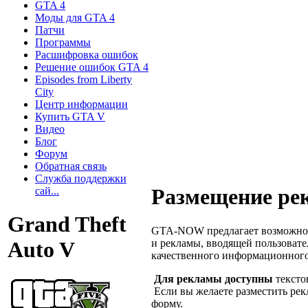
GTA 4
Моды для GTA 4
Патчи
Программы
Расшифровка ошибок
Решение ошибок GTA 4
Episodes from Liberty
City
Центр информации
Купить GTA V
Видео
Блог
Форум
Обратная связь
Служба поддержки
Размещение ре
сай...
Grand Theft
GTA-NOW предлагает возможнос
и рекламы, вводящей пользовате
Auto V
качественного информационного
Для рекламы доступны
тексто
Если вы желаете разместить рекл
форму.