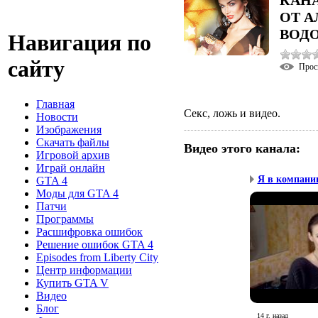
ОТ 
ВОД
Навигация по
сайту
Прос
Главная
Секс, ложь и видео.
Новости
Изображения
Скачать файлы
Видео этого канала
:
Игровой архив
Играй онлайн
Я в компании
GTA 4
Моды для GTA 4
Патчи
Программы
Расшифровка ошибок
Решение ошибок GTA 4
Episodes from Liberty City
Центр информации
Купить GTA V
Видео
Блог
14 г. назад