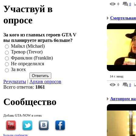
0
0
Участвуй в
опросе
Смертельная 
За кого из главных героев GTA V
вы планируете играть больше?
Майкл (Michael)
Тревор (Trevor)
Франклин (Franklin)
Не определился
За всех
14 г. назад
Результаты
|
Архив опросов
0
0
Всего ответов:
1861
Сообщество
Автопром на
Добавь GTA-NOW в сетях
Больше сообществ