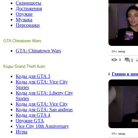
Скриншоты
Достижения
Оружие
Музыка
Персонажи
GTA Chinatown Wars
GTA: Chinatown Wars
14 г. назад
0
0
Коды Grand Theft Auto
Глянец в пом
Коды для GTA 3
Коды для GTA: Vice City
Stories
Коды для GTA: Liberty City
Stories
Коды для GTA: Vice City
Коды для GTA: San andreas
Коды для GTA 4
Оружие GTA
Vice City 10th Anniversary
Игры
14 г. назад