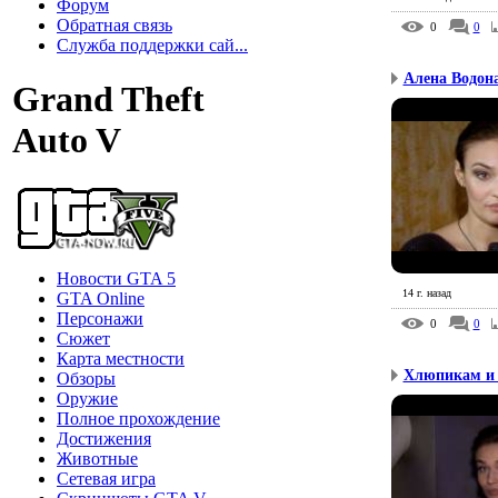
Форум
Обратная связь
0
0
Служба поддержки сай...
Алена Водона
Grand Theft
Auto V
Новости GTA 5
14 г. назад
GTA Online
Персонажи
0
0
Сюжет
Карта местности
Хлюпикам и 
Обзоры
Оружие
Полное прохождение
Достижения
Животные
Сетевая игра