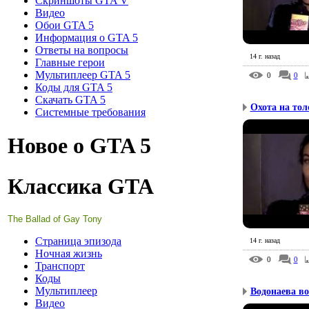
Скриншоты GTA V
Видео
Обои GTA 5
Информация о GTA 5
Ответы на вопросы
14 г. назад
Главные герои
Мультиплеер GTA 5
0
0
Коды для GTA 5
Скачать GTA 5
Охота на толс
Системные требования
Новое о GTA 5
Классика GTA
The Ballad of Gay Tony
Страница эпизода
14 г. назад
Ночная жизнь
0
0
Транспорт
Коды
Мультиплеер
Водонаева воз
Видео