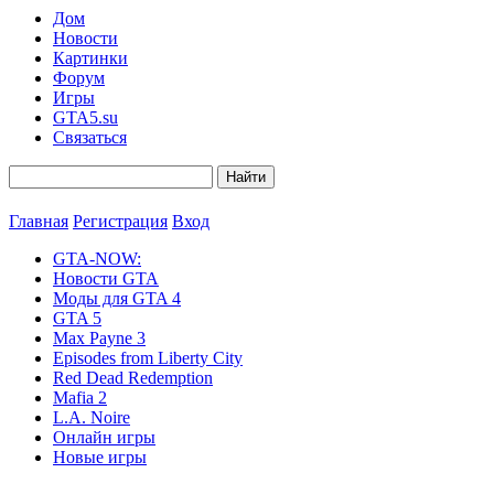
Дом
Новости
Картинки
Форум
Игры
GTA5.su
Связаться
Главная
Регистрация
Вход
GTA-NOW:
Новости GTA
Моды для GTA 4
GTA 5
Max Payne 3
Episodes from Liberty City
Red Dead Redemption
Mafia 2
L.A. Noire
Онлайн игры
Новые игры