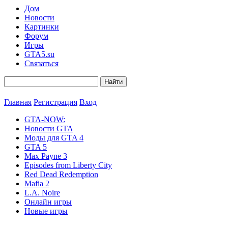
Дом
Новости
Картинки
Форум
Игры
GTA5.su
Связаться
Главная
Регистрация
Вход
GTA-NOW:
Новости GTA
Моды для GTA 4
GTA 5
Max Payne 3
Episodes from Liberty City
Red Dead Redemption
Mafia 2
L.A. Noire
Онлайн игры
Новые игры