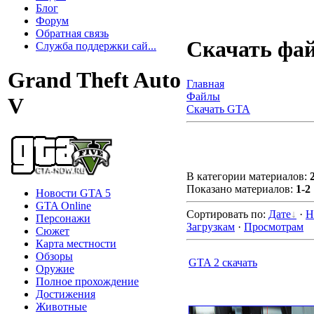
Блог
Форум
Обратная связь
Скачать фа
Служба поддержки сай...
Grand Theft Auto
Главная
Файлы
V
Скачать GTA
В категории материалов
:
Показано материалов
:
1-2
Новости GTA 5
GTA Online
Сортировать по
:
Дате
·
Н
Персонажи
Загрузкам
·
Просмотрам
Сюжет
Карта местности
Обзоры
GTA 2 скачать
Оружие
Полное прохождение
Достижения
Животные