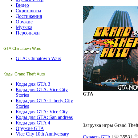
Видео
Скриншоты
Достижения
Оружие
Музыка
Персонажи
GTA Chinatown Wars
GTA: Chinatown Wars
Коды Grand Theft Auto
Коды для GTA 3
Коды для GTA: Vice City
GTA
Stories
Коды для GTA: Liberty City
Stories
Коды для GTA: Vice City
Коды для GTA: San andreas
Коды для GTA 4
Загрузка игры Grand Thef
Оружие GTA
Vice City 10th Anniversary
Скачать GTA
|
3553 |