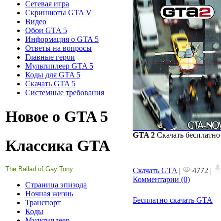
Сетевая игра
Скриншоты GTA V
Видео
Обои GTA 5
Информация о GTA 5
Ответы на вопросы
Главные герои
Мультиплеер GTA 5
Коды для GTA 5
Скачать GTA 5
Системные требования
Новое о GTA 5
GTA 2
Скачать бесплатно
Классика GTA
The Ballad of Gay Tony
Скачать GTA
|
4772 |
Комментарии (0)
Страница эпизода
Ночная жизнь
Бесплатно скачать GTA
Транспорт
Коды
Мультиплеер