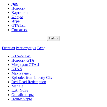
Дом
Новости
Картинки
Форум
Игры
GTA5.su
Связаться
Главная
Регистрация
Вход
GTA-NOW:
Новости GTA
Моды для GTA 4
GTA 5
Max Payne 3
Episodes from Liberty City
Red Dead Redemption
Mafia 2
L.A. Noire
Онлайн игры
Новые игры