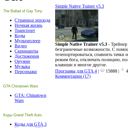
Simple Native Trainer v5.3
The Ballad of Gay Tony
Страница эпизода
Ночная жизнь
Транспорт
Коды
Мультиплеер
Simple Native Trainer v
5.3
- Трейнер
Видео
безграничные возможности. С помощ
Скриншоты
телепортироваться, спавнить тачки 
Достижения
режим бога, отключать полицию, по
Оружие
клавиши и многое другое.
Музыка
Програмы для GTA 4
|
15888 |
4
Персонажи
Комментарии (17)
GTA Chinatown Wars
GTA: Chinatown
Wars
Коды Grand Theft Auto
Коды для GTA 3