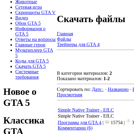
Животные
Сетевая игра
Скриншоты GTA V
Скачать файлы
Видео
Обои GTA 5
Информация о
Главная
GTA 5
Файлы
Ответы на вопросы
Трейнеры для GTA 4
Главные герои
Мультиплеер GTA
5
Коды для GTA 5
Скачать GTA 5
Системные
В категории материалов
:
2
требования
Показано материалов
:
1-2
Новое о
Сортировать по
:
Дате
·
Названию
·
Просмотрам
GTA 5
Simple Native Trainer - EfLC
Simple Native Trainer - EfLC
Классика
Програмы для GTA 4
|
15754 |
3
Комментарии (6)
GTA