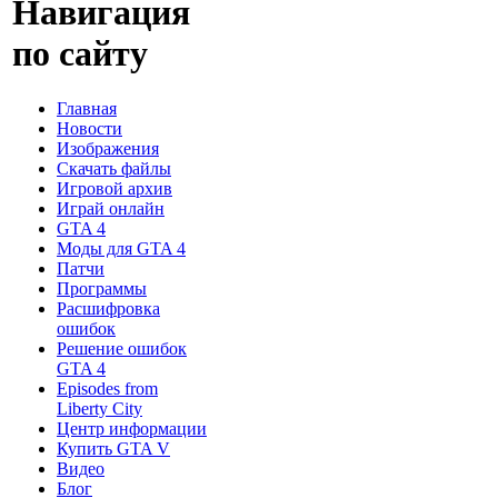
Навигация
по сайту
Главная
Новости
Изображения
Скачать файлы
Игровой архив
Играй онлайн
GTA 4
Моды для GTA 4
Патчи
Программы
Расшифровка
ошибок
Решение ошибок
GTA 4
Episodes from
Liberty City
Центр информации
Купить GTA V
Видео
Блог